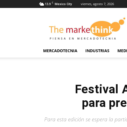
C
13.9
viernes, agosto 7, 2026
Mexico City
The
Markethink
MERCADOTECNIA
INDUSTRIAS
MED
Festival
para pr
Para esta edición se espera la part