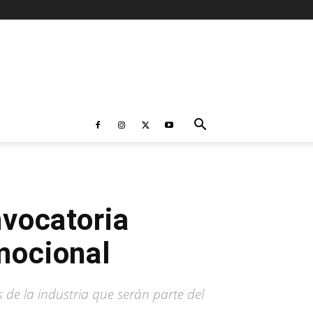
vocatoria
mocional
 de la industria que serán parte del