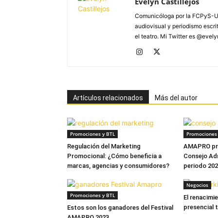
Evelyn Castillejos
Comunicóloga por la FCPyS-U
audiovisual y periodismo escrito
el teatro. Mi Twitter es @evel
Artículos relacionados
Más del autor
Promociones y BTL
Promociones 
Regulación del Marketing
AMAPRO pre
Promocional: ¿Cómo beneficia a
Consejo Adm
marcas, agencias y consumidores?
periodo 20
Negocios
Promociones y BTL
El renacimi
presencial 
Estos son los ganadores del Festival
AMAPRO 2023