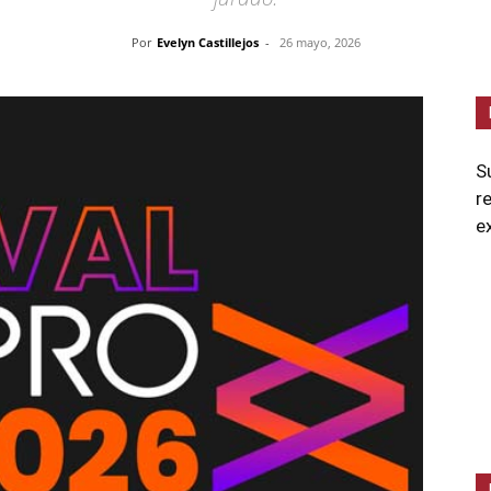
Por
Evelyn Castillejos
-
26 mayo, 2026
S
r
e