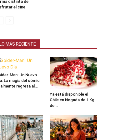
rma distinta de
sfrutar el cine
LO MÁS RECIENTE
ider-Man: Un Nuevo
a: La magia del cómic
nalmente regresa al...
Ya está disponible el
Chile en Nogada de 1 Kg
de...