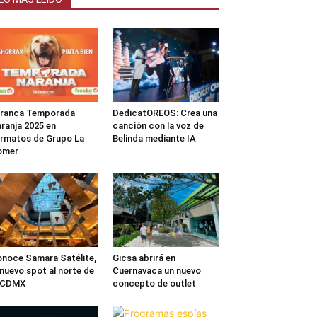
rranca Temporada
DedicatOREOS: Crea una
ranja 2025 en
canción con la voz de
rmatos de Grupo La
Belinda mediante IA
omer
noce Samara Satélite,
Gicsa abrirá en
 nuevo spot al norte de
Cuernavaca un nuevo
a CDMX
concepto de outlet