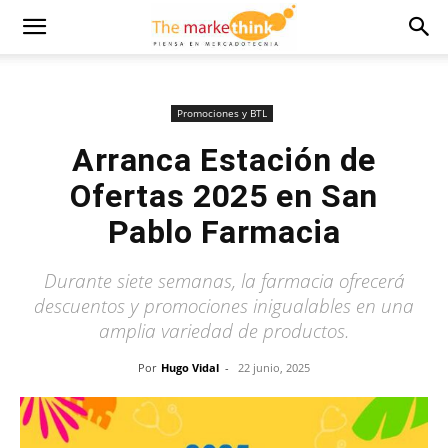
Promociones y BTL
Arranca Estación de
Ofertas 2025 en San
Pablo Farmacia
Durante siete semanas, la farmacia ofrecerá
descuentos y promociones inigualables en una
amplia variedad de productos.
Por
Hugo Vidal
-
22 junio, 2025