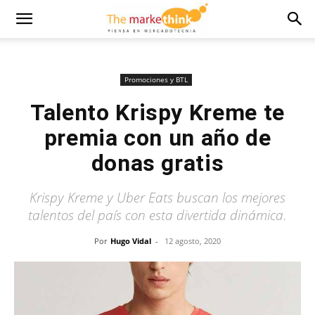
Promociones y BTL
Talento Krispy Kreme te
premia con un año de
donas gratis
Krispy Kreme y Uber Eats buscan los mejores
talentos del país con esta divertida dinámica.
Por
Hugo Vidal
-
12 agosto, 2020