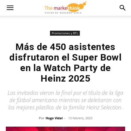
Promociones y BTL
Más de 450 asistentes
disfrutaron el Super Bowl
en la Watch Party de
Heinz 2025
Los invitados vieron la final por el título de la liga
de fútbol americano mientras se deleitaron con
los mejores platillos de la familia Heinz Selection.
Por
Hugo Vidal
-
13 febrero, 2025