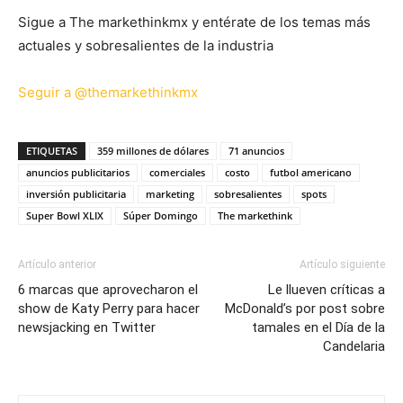
Sigue a The markethinkmx y entérate de los temas más
actuales y sobresalientes de la industria
Seguir a @themarkethinkmx
ETIQUETAS
359 millones de dólares
71 anuncios
anuncios publicitarios
comerciales
costo
futbol americano
inversión publicitaria
marketing
sobresalientes
spots
Super Bowl XLIX
Súper Domingo
The markethink
Artículo anterior
Artículo siguiente
6 marcas que aprovecharon el
Le llueven críticas a
show de Katy Perry para hacer
McDonald’s por post sobre
newsjacking en Twitter
tamales en el Día de la
Candelaria