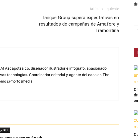
di
Artículo siguiente
Tanque Group supera expectativas en
resultados de campañas de Amafore y
Tramontina
M Azcapotzalco, diseñador, ilustrador e infógrafo, apasionado
vas tecnologías. Coordinador editorial y agente del caos en The
 como @morfosmedia
Cl
di
en
y BTL
Cu
 enigma y gana un Spark