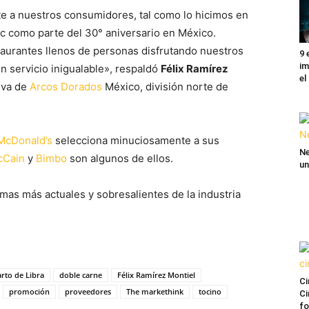
e a nuestros consumidores, tal como lo hicimos en
c como parte del 30° aniversario en México.
taurantes llenos de personas disfrutando nuestros
9 
im
n servicio inigualable», respaldó
Félix Ramírez
el
iva de
Arcos Dorados
México, división norte de
McDonald’s
selecciona minuciosamente a sus
Ne
cCain
y
Bimbo
son algunos de ellos.
un
mas más actuales y sobresalientes de la industria
rto de Libra
doble carne
Félix Ramírez Montiel
Ci
promoción
proveedores
The markethink
tocino
Ci
fo