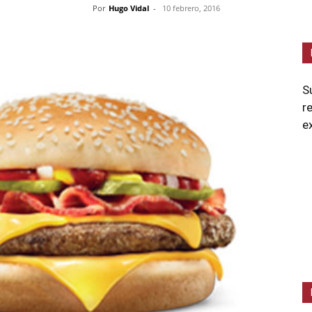
Por
Hugo Vidal
-
10 febrero, 2016
S
r
e