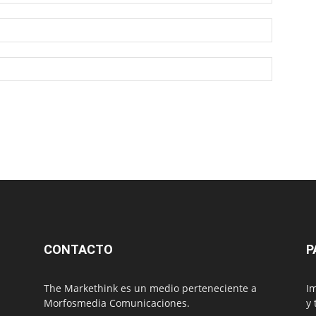
CONTACTO
P
The Markethink es un medio perteneciente a
Im
Morfosmedia Comunicaciones.
y 