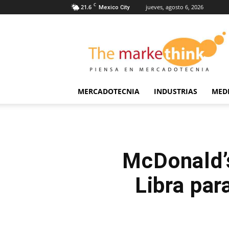
C
21.6
jueves, agosto 6, 2026
Mexico City
The
Markethink
MERCADOTECNIA
INDUSTRIAS
MED
McDonald’
Libra par