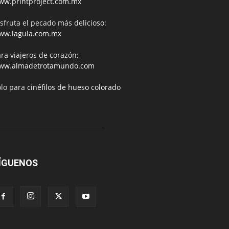
ww.printproject.com.mx
sfruta el pecado más delicioso:
ww.lagula.com.mx
ra viajeros de corazón:
ww.almadetrotamundo.com
ólo para
cinéfilos de hueso colorado
ÍGUENOS