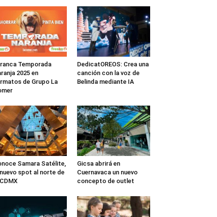
rranca Temporada
DedicatOREOS: Crea una
ranja 2025 en
canción con la voz de
rmatos de Grupo La
Belinda mediante IA
omer
noce Samara Satélite,
Gicsa abrirá en
 nuevo spot al norte de
Cuernavaca un nuevo
a CDMX
concepto de outlet