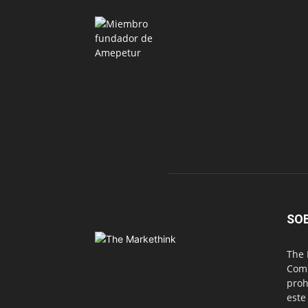
SO
The 
Comu
proh
este