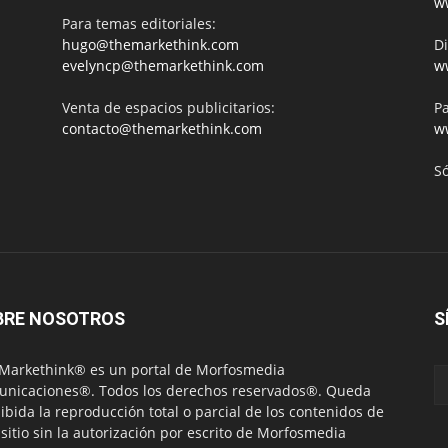
w
Para temas editoriales:
hugo@themarkethink.com
Di
evelyncp@themarkethink.com
w
Venta de espacios publicitarios:
Pa
contacto@themarkethink.com
w
S
BRE NOSOTROS
S
Markethink® es un portal de Morfosmedia
nicaciones®. Todos los derechos reservados®. Queda
ibida la reproducción total o parcial de los contenidos de
 sitio sin la autorización por escrito de Morfosmedia