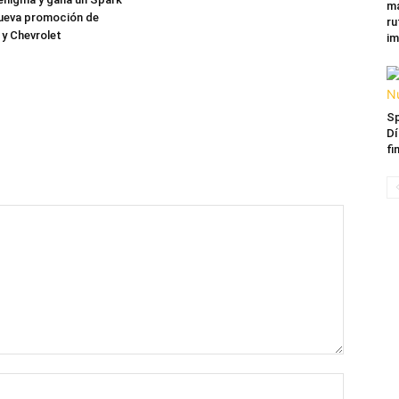
ma
nueva promoción de
ru
y Chevrolet
im
Sp
Dí
fi