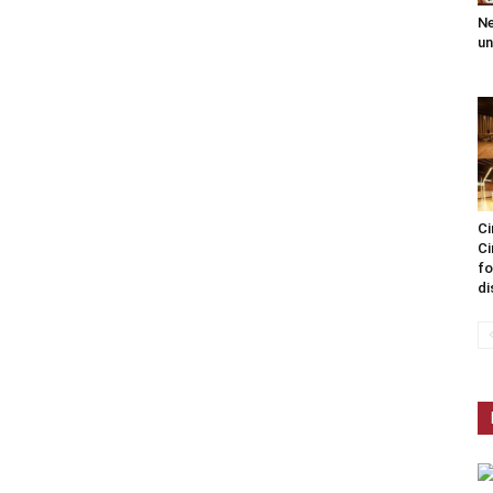
Ne
un
Ci
Ci
fo
di