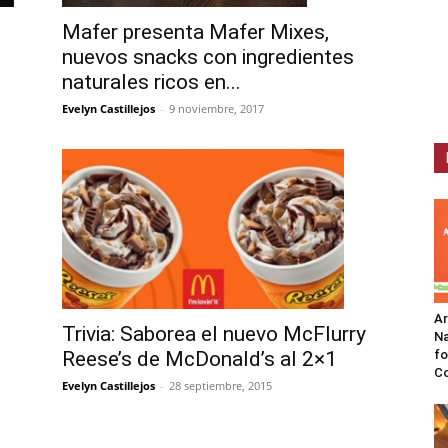
Mafer presenta Mafer Mixes,
nuevos snacks con ingredientes
naturales ricos en...
Evelyn Castillejos
-
9 noviembre, 2017
A
Trivia: Saborea el nuevo McFlurry
Na
Reese’s de McDonald’s al 2×1
fo
C
Evelyn Castillejos
-
28 septiembre, 2015