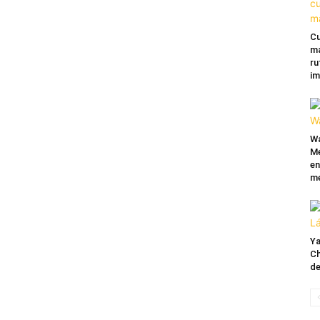
Cu
ma
ru
im
Wa
Mé
en
me
Ya
Ch
de