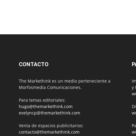
CONTACTO
P
The Markethink es un medio perteneciente a
Im
Morfosmedia Comunicaciones.
y 
w
Para temas editoriales:
hugo@themarkethink.com
Di
evelyncp@themarkethink.com
w
Venta de espacios publicitarios:
Pa
contacto@themarkethink.com
w