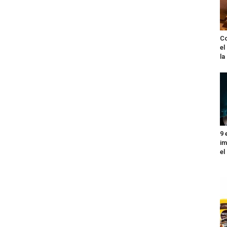
Co
el
l
9 
im
el