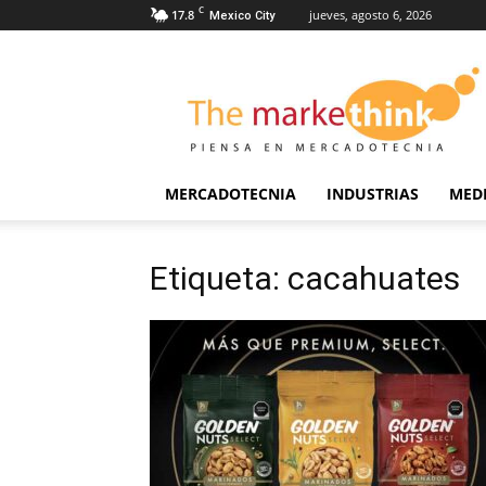
C
17.8
jueves, agosto 6, 2026
Mexico City
The
Markethink
MERCADOTECNIA
INDUSTRIAS
MED
Etiqueta: cacahuates