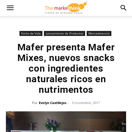
Estilo de Vida
Lanzamiento de Productos
Mercadotecnia
Mafer presenta Mafer
Mixes, nuevos snacks
con ingredientes
naturales ricos en
nutrimentos
Por
Evelyn Castillejos
-
9 noviembre, 2017