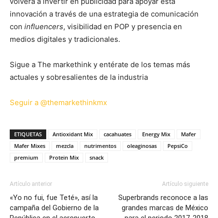
volverá a invertir en publicidad para apoyar esta
innovación a través de una estrategia de comunicación
con
influencers
, visibilidad en POP y presencia en
medios digitales y tradicionales.
Sigue a The markethink y entérate de los temas más
actuales y sobresalientes de la industria
Seguir a @themarkethinkmx
ETIQUETAS
Antioxidant Mix
cacahuates
Energy Mix
Mafer
Mafer Mixes
mezcla
nutrimentos
oleaginosas
PepsiCo
premium
Protein Mix
snack
Artículo anterior
Artículo siguiente
«Yo no fui, fue Teté», así la
Superbrands reconoce a las
campaña del Gobierno de la
grandes marcas de México