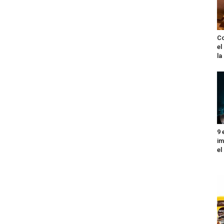
Co
el
l
9 
im
el