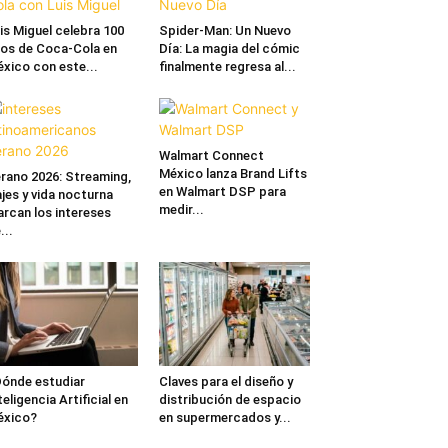
is Miguel celebra 100
Spider-Man: Un Nuevo
os de Coca-Cola en
Día: La magia del cómic
xico con este...
finalmente regresa al...
Walmart Connect
México lanza Brand Lifts
rano 2026: Streaming,
en Walmart DSP para
ajes y vida nocturna
medir...
rcan los intereses
...
ónde estudiar
Claves para el diseño y
teligencia Artificial en
distribución de espacio
éxico?
en supermercados y...