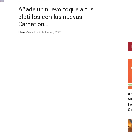
Añade un nuevo toque a tus
platillos con las nuevas
.
Carnation...
Hugo Vidal
-
8 febrero, 2019
A
Na
fo
C