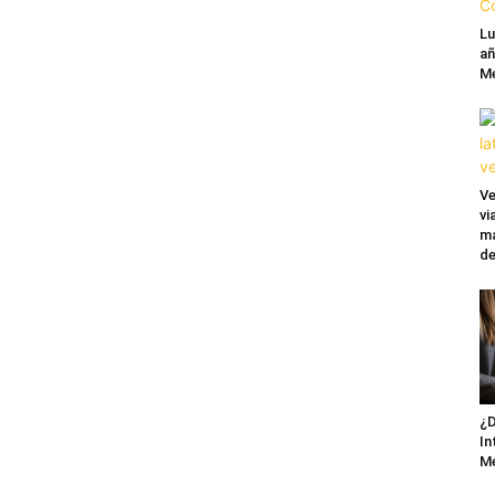
Lu
añ
Mé
Ve
vi
ma
de
¿D
In
M