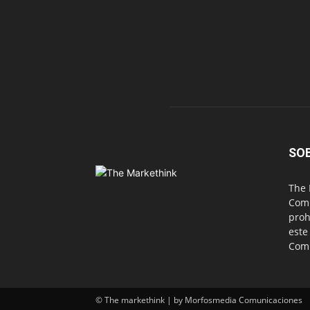
SO
The 
Comu
proh
este
Com
© The markethink | by Morfosmedia Comunicaciones