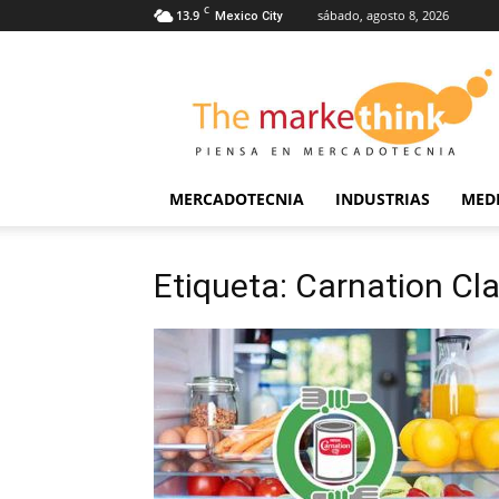
C
13.9
sábado, agosto 8, 2026
Mexico City
The
Markethink
MERCADOTECNIA
INDUSTRIAS
MED
Etiqueta: Carnation Cla