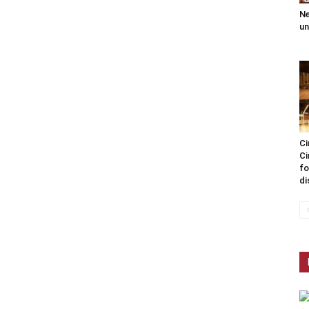
Ne
un
Ci
Ci
fo
di