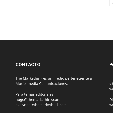
CONTACTO
P
The Markethink es un medio perteneciente a
Im
Morfosmedia Comunicaciones.
y 
w
Para temas editoriales:
hugo@themarkethink.com
Di
evelyncp@themarkethink.com
w