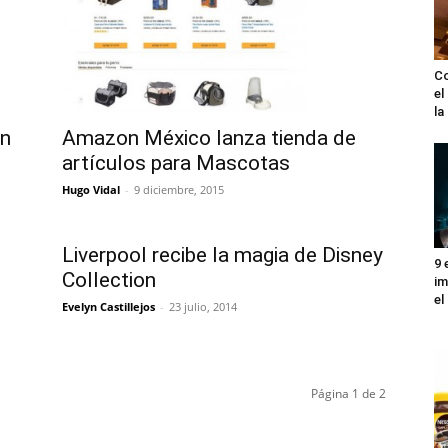
Co
el
l
on
Amazon México lanza tienda de
artículos para Mascotas
Hugo Vidal
-
9 diciembre, 2015
Liverpool recibe la magia de Disney
9 
Collection
im
el
Evelyn Castillejos
-
23 julio, 2014
Página 1 de 2