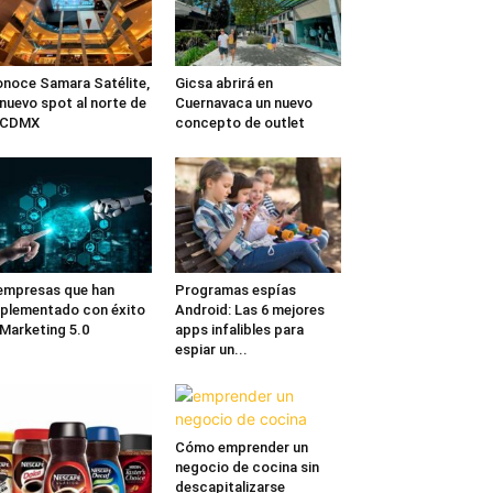
noce Samara Satélite,
Gicsa abrirá en
 nuevo spot al norte de
Cuernavaca un nuevo
a CDMX
concepto de outlet
empresas que han
Programas espías
plementado con éxito
Android: Las 6 mejores
 Marketing 5.0
apps infalibles para
espiar un...
Cómo emprender un
negocio de cocina sin
descapitalizarse