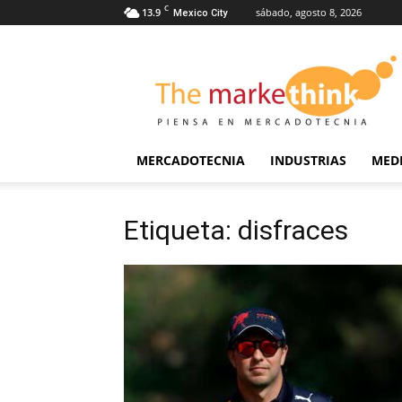
C
13.9
sábado, agosto 8, 2026
Mexico City
The
Markethink
MERCADOTECNIA
INDUSTRIAS
MED
Etiqueta: disfraces