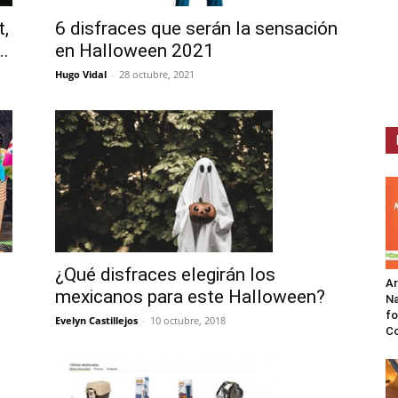
t,
6 disfraces que serán la sensación
..
en Halloween 2021
Hugo Vidal
-
28 octubre, 2021
¿Qué disfraces elegirán los
A
mexicanos para este Halloween?
Na
fo
Evelyn Castillejos
-
10 octubre, 2018
C