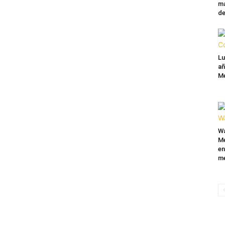
ma
de
Lu
añ
Mé
Wa
Mé
en
me