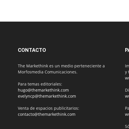
CONTACTO
P
The Markethink es un medio perteneciente a
Im
Morfosmedia Comunicaciones.
y 
w
Para temas editoriales:
hugo@themarkethink.com
Di
evelyncp@themarkethink.com
w
Venta de espacios publicitarios:
Pa
contacto@themarkethink.com
w
S