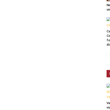
Ne
un
Ci
Ci
fo
di
Ve
vi