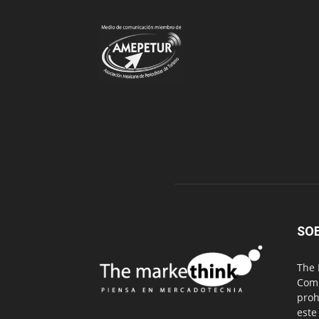
SO
The 
Comu
proh
este