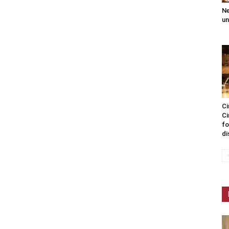
Ne
un
Ci
Ci
fo
di