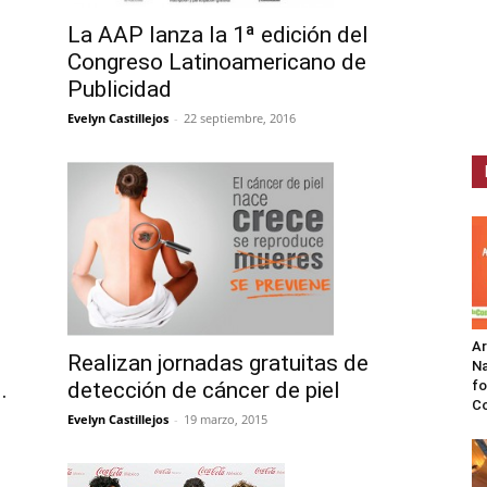
La AAP lanza la 1ª edición del
Congreso Latinoamericano de
Publicidad
Evelyn Castillejos
-
22 septiembre, 2016
A
Realizan jornadas gratuitas de
Na
.
detección de cáncer de piel
fo
C
Evelyn Castillejos
-
19 marzo, 2015