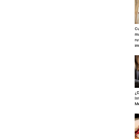
Cu
ma
ru
im
¿D
In
M