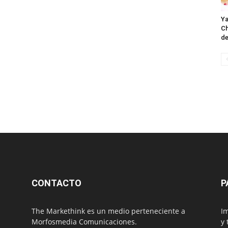
Ya
Ch
de
CONTACTO
P
The Markethink es un medio perteneciente a
Im
Morfosmedia Comunicaciones.
y 