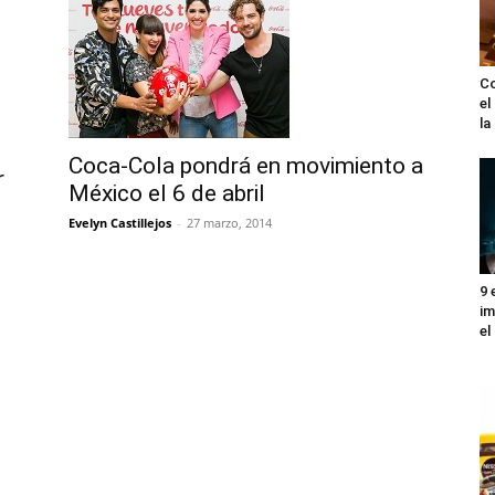
Co
el
l
Coca-Cola pondrá en movimiento a
r
México el 6 de abril
Evelyn Castillejos
-
27 marzo, 2014
9 
im
el