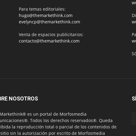
w
Para temas editoriales:
hugo@themarkethink.com
Di
evelyncp@themarkethink.com
w
Venta de espacios publicitarios:
Pa
contacto@themarkethink.com
w
S
BRE NOSOTROS
S
Markethink® es un portal de Morfosmedia
nicaciones®. Todos los derechos reservados®. Queda
ibida la reproducción total o parcial de los contenidos de
 sitio sin la autorización por escrito de Morfosmedia