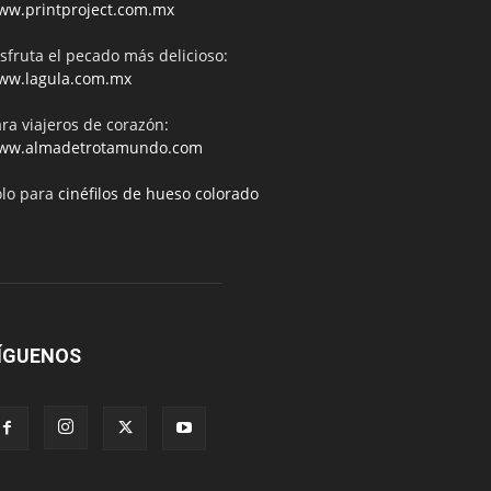
ww.printproject.com.mx
sfruta el pecado más delicioso:
ww.lagula.com.mx
ra viajeros de corazón:
ww.almadetrotamundo.com
ólo para
cinéfilos de hueso colorado
ÍGUENOS