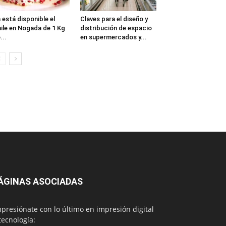
 está disponible el
Claves para el diseño y
ile en Nogada de 1 Kg
distribución de espacio
...
en supermercados y...
ÁGINAS ASOCIADAS
presiónate con lo último en impresión digital
tecnología: