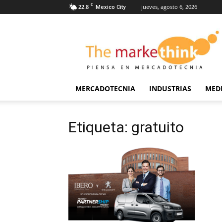
C
22.8
jueves, agosto 6, 2026
Mexico City
The
Markethink
MERCADOTECNIA
INDUSTRIAS
MED
Etiqueta: gratuito