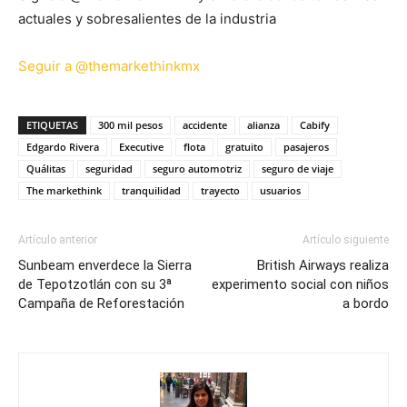
actuales y sobresalientes de la industria
Seguir a @themarkethinkmx
ETIQUETAS
300 mil pesos
accidente
alianza
Cabify
Edgardo Rivera
Executive
flota
gratuito
pasajeros
Quálitas
seguridad
seguro automotriz
seguro de viaje
The markethink
tranquilidad
trayecto
usuarios
Artículo anterior
Artículo siguiente
Sunbeam enverdece la Sierra
British Airways realiza
de Tepotzotlán con su 3ª
experimento social con niños
Campaña de Reforestación
a bordo