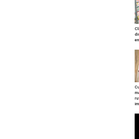
Cl
di
en
Cu
ma
ru
im