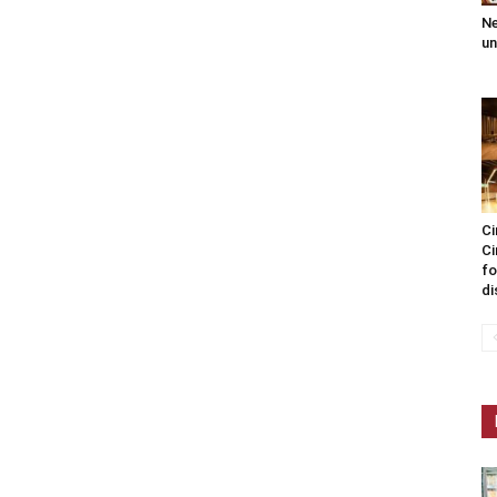
Ne
un
Ci
Ci
fo
di