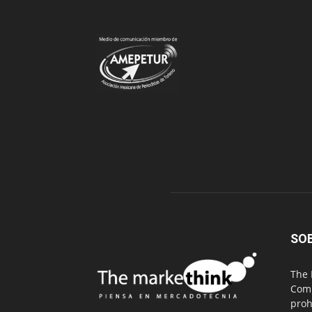
SO
The 
Comu
proh