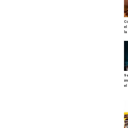
Co
el
l
9 
im
el