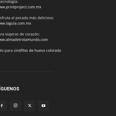
tecnología:
ww.printproject.com.mx
sfruta el pecado más delicioso:
ww.lagula.com.mx
ra viajeros de corazón:
ww.almadetrotamundo.com
ólo para
cinéfilos de hueso colorado
ÍGUENOS