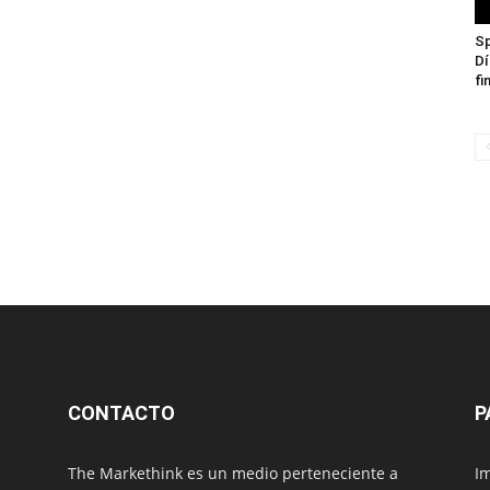
Sp
Dí
fi
CONTACTO
P
The Markethink es un medio perteneciente a
Im