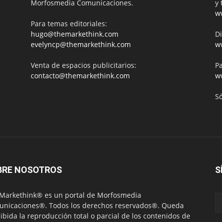
Morfosmedia Comunicaciones.
y 
w
Para temas editoriales:
hugo@themarkethink.com
Di
evelyncp@themarkethink.com
w
Venta de espacios publicitarios:
Pa
contacto@themarkethink.com
w
S
BRE NOSOTROS
S
Markethink® es un portal de Morfosmedia
nicaciones®. Todos los derechos reservados®. Queda
ibida la reproducción total o parcial de los contenidos de