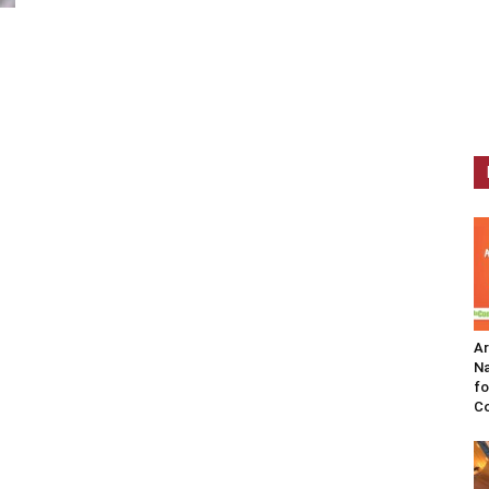
A
Na
fo
C