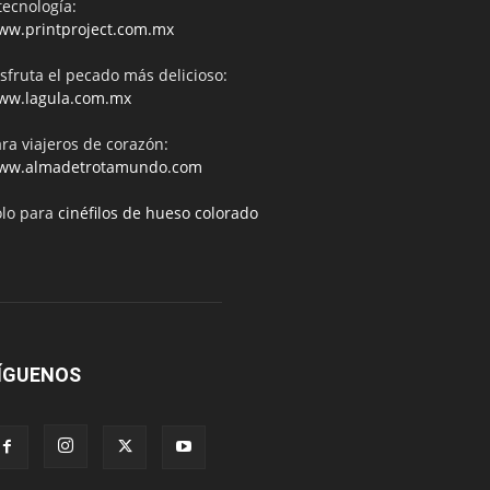
tecnología:
ww.printproject.com.mx
sfruta el pecado más delicioso:
ww.lagula.com.mx
ra viajeros de corazón:
ww.almadetrotamundo.com
ólo para
cinéfilos de hueso colorado
ÍGUENOS