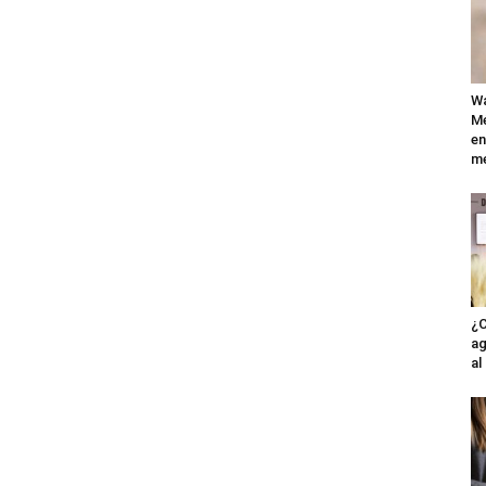
Wa
Mé
en
me
¿C
ag
al