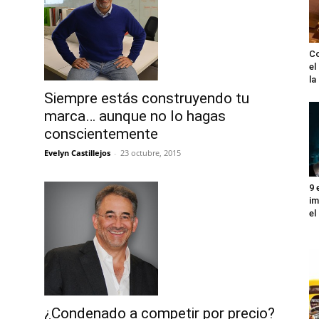
Co
el
l
Siempre estás construyendo tu
marca… aunque no lo hagas
conscientemente
Evelyn Castillejos
-
23 octubre, 2015
9 
im
el
¿Condenado a competir por precio?