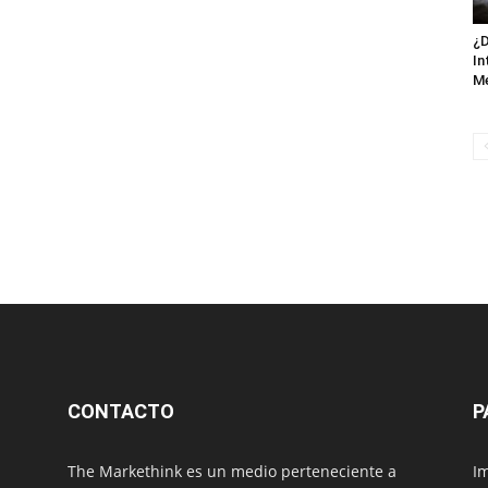
¿D
In
M
CONTACTO
P
The Markethink es un medio perteneciente a
Im