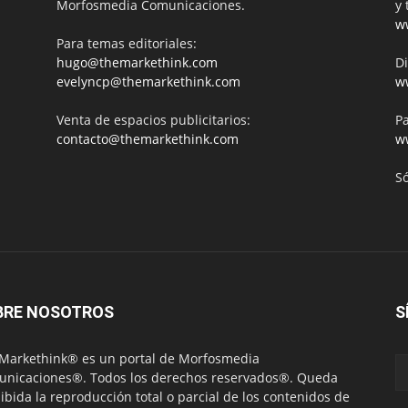
Morfosmedia Comunicaciones.
y 
w
Para temas editoriales:
hugo@themarkethink.com
Di
evelyncp@themarkethink.com
w
Venta de espacios publicitarios:
Pa
contacto@themarkethink.com
w
S
BRE NOSOTROS
S
Markethink® es un portal de Morfosmedia
nicaciones®. Todos los derechos reservados®. Queda
ibida la reproducción total o parcial de los contenidos de