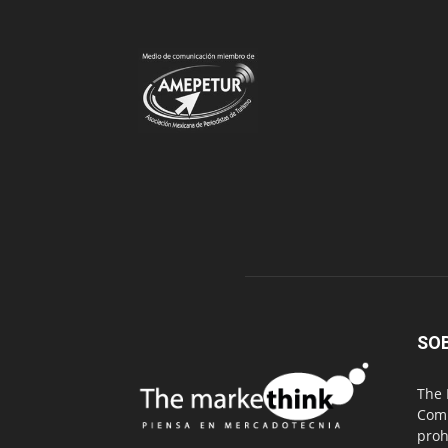
SO
The 
Comu
proh