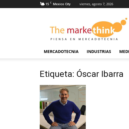
C
15
viernes, agosto 7, 2026
Mexico City
The
Markethink
MERCADOTECNIA
INDUSTRIAS
MED
Etiqueta: Óscar Ibarra