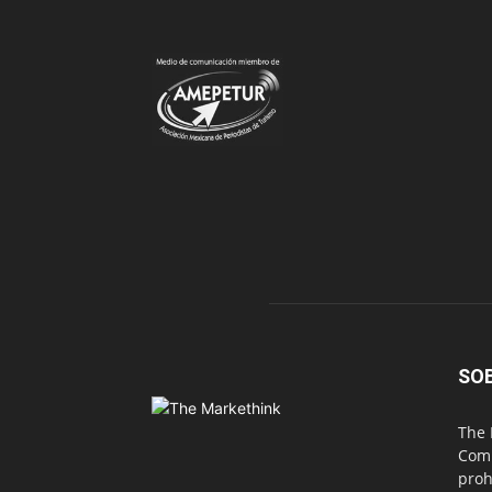
SO
The 
Comu
proh