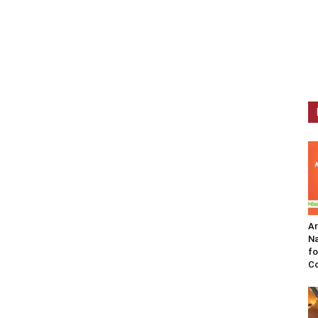
A
Na
fo
C