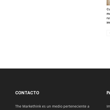
Cu
ma
ru
im
CONTACTO
P
The Markethink es un medio perteneciente a
Im