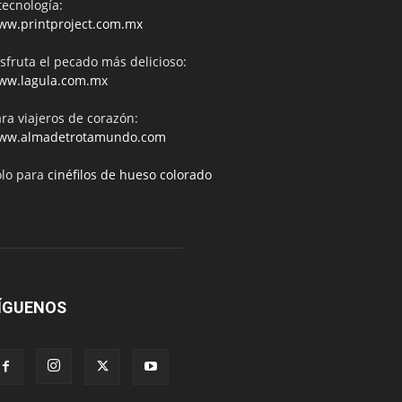
tecnología:
ww.printproject.com.mx
sfruta el pecado más delicioso:
ww.lagula.com.mx
ra viajeros de corazón:
ww.almadetrotamundo.com
ólo para
cinéfilos de hueso colorado
ÍGUENOS