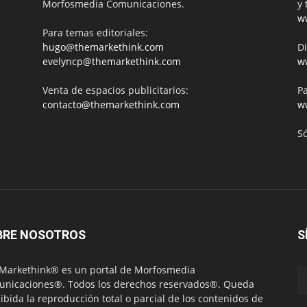
Morfosmedia Comunicaciones.
y 
w
Para temas editoriales:
hugo@themarkethink.com
Di
evelyncp@themarkethink.com
w
Venta de espacios publicitarios:
Pa
contacto@themarkethink.com
w
S
BRE NOSOTROS
S
Markethink® es un portal de Morfosmedia
nicaciones®. Todos los derechos reservados®. Queda
ibida la reproducción total o parcial de los contenidos de