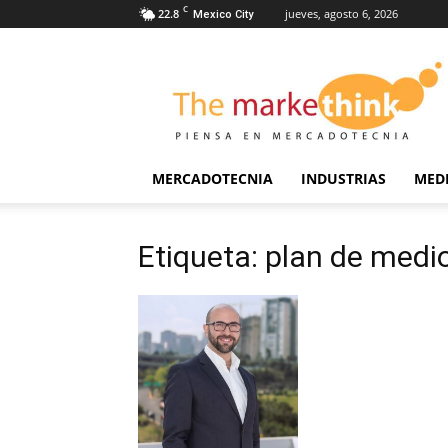
C
22.8
jueves, agosto 6, 2026
Mexico City
The
Markethink
MERCADOTECNIA
INDUSTRIAS
MED
Etiqueta: plan de medi