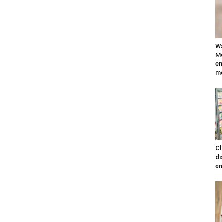
Wa
Mé
en
me
Cl
di
en