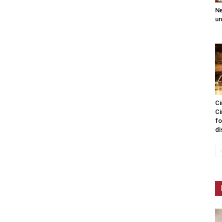
Ne
un
Ci
Ci
fo
di