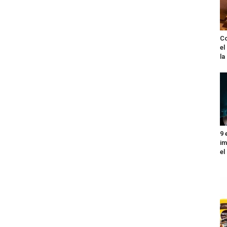
Co
el
l
9 
im
el