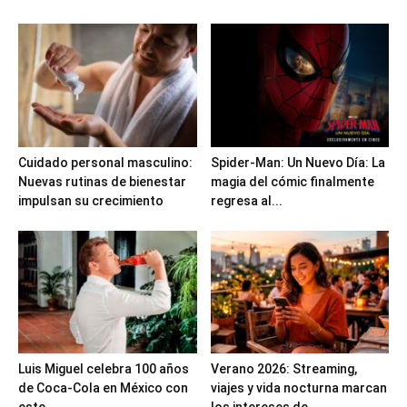
Cuidado personal masculino:
Spider-Man: Un Nuevo Día: La
Nuevas rutinas de bienestar
magia del cómic finalmente
impulsan su crecimiento
regresa al...
Luis Miguel celebra 100 años
Verano 2026: Streaming,
de Coca-Cola en México con
viajes y vida nocturna marcan
este...
los intereses de...