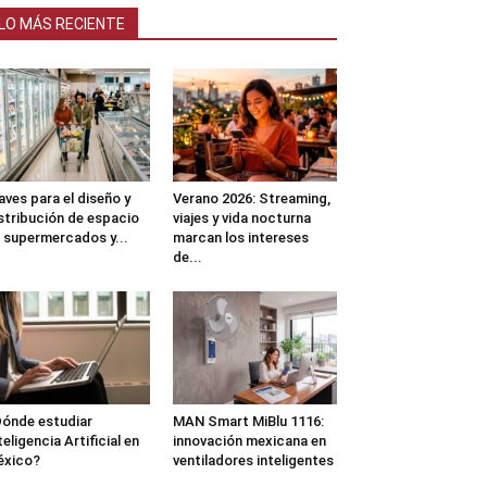
LO MÁS RECIENTE
aves para el diseño y
Verano 2026: Streaming,
stribución de espacio
viajes y vida nocturna
 supermercados y...
marcan los intereses
de...
ónde estudiar
MAN Smart MiBlu 1116:
teligencia Artificial en
innovación mexicana en
éxico?
ventiladores inteligentes