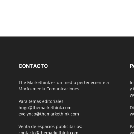
CONTACTO
P
The Markethink es un medio perteneciente a
Im
Morfosmedia Comunicaciones.
y 
w
Para temas editoriales:
hugo@themarkethink.com
Di
evelyncp@themarkethink.com
w
Venta de espacios publicitarios:
Pa
contacto@themarkethink.com
w