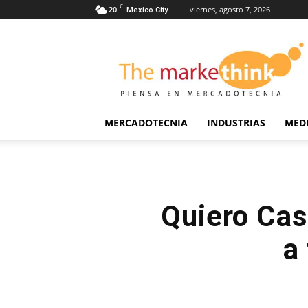
C
20
viernes, agosto 7, 2026
Mexico City
The
Markethink
MERCADOTECNIA
INDUSTRIAS
MED
Quiero Cas
a