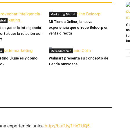
Marketing Digital
ital
Mi Tienda Online, la nueva
Cu
experiencia que ofrece Belcorp en
 ayudar la Inteligencia
ma
venta directa
 fortalecer la relación con
ru
s?
im
ia
Mercadotecnia
ting: ¿Qué es y cómo
Walmart presenta su concepto de
lo?
tienda omnicanal
una experiencia única
http://buff.ly/1HxTUQ5