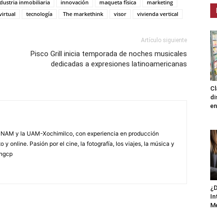
dustria inmobiliaria
innovación
maqueta física
marketing
virtual
tecnología
The markethink
visor
vivienda vertical
Artículo siguiente
Pisco Grill inicia temporada de noches musicales
dedicadas a expresiones latinoamericanas
Cl
di
en
NAM y la UAM-Xochimilco, con experiencia en producción
 y online. Pasión por el cine, la fotografía, los viajes, la música y
yngcp
¿D
In
M