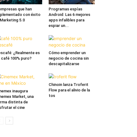
empresas que han
Programas espías
plementado con éxito
Android: Las 6 mejores
 Marketing 5.0
apps infalibles para
espiar un...
scafé: ¿Realmente es
Cómo emprender un
 café 100% puro?
negocio de cocina sin
descapitalizarse
Chinoin lanza Troferit
Flow para el alivio de la
nemex inaugura
tos
nemex Market, una
rma distinta de
sfrutar el cine