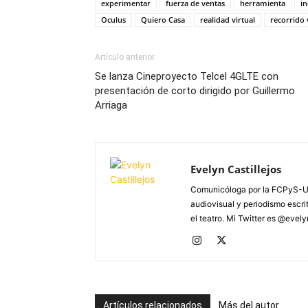
experimentar
fuerza de ventas
herramienta
in
Oculus
Quiero Casa
realidad virtual
recorrido 
Artículo anterior
Se lanza Cineproyecto Telcel 4GLTE con
presentación de corto dirigido por Guillermo
Arriaga
Evelyn Castillejos
Comunicóloga por la FCPyS-U
audiovisual y periodismo escrito
el teatro. Mi Twitter es @evel
Artículos relacionados
Más del autor