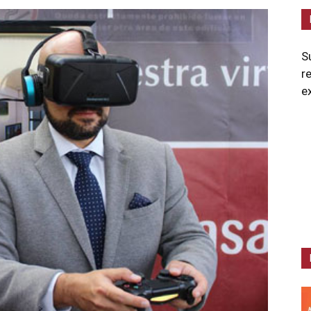
S
r
e