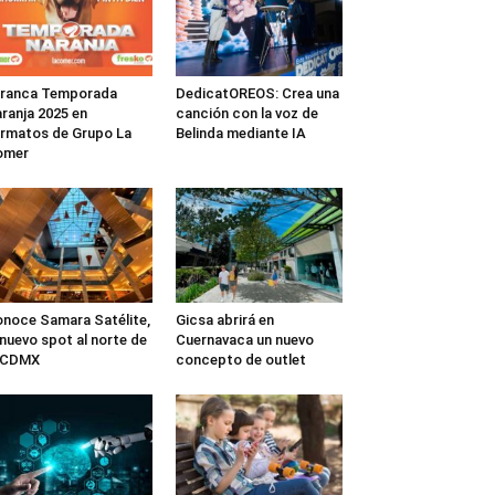
rranca Temporada
DedicatOREOS: Crea una
ranja 2025 en
canción con la voz de
rmatos de Grupo La
Belinda mediante IA
omer
noce Samara Satélite,
Gicsa abrirá en
 nuevo spot al norte de
Cuernavaca un nuevo
a CDMX
concepto de outlet