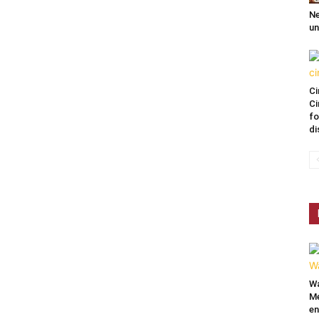
Ne
un
Ci
Ci
fo
di
Wa
Mé
en