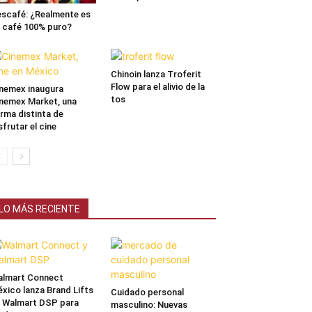
scafé: ¿Realmente es
 café 100% puro?
Chinoin lanza Troferit
Flow para el alivio de la
nemex inaugura
tos
nemex Market, una
rma distinta de
sfrutar el cine
LO MÁS RECIENTE
lmart Connect
xico lanza Brand Lifts
Cuidado personal
 Walmart DSP para
masculino: Nuevas