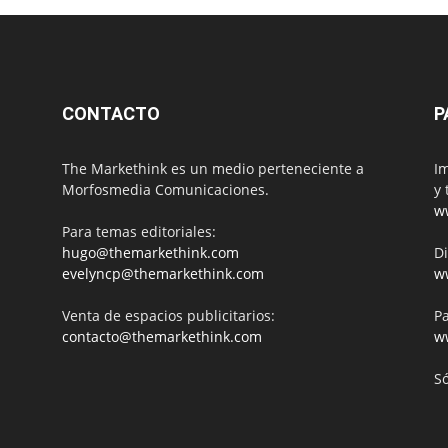
CONTACTO
P
The Markethink es un medio perteneciente a
Im
Morfosmedia Comunicaciones.
y 
w
Para temas editoriales:
hugo@themarkethink.com
Di
evelyncp@themarkethink.com
w
Venta de espacios publicitarios:
Pa
contacto@themarkethink.com
w
S