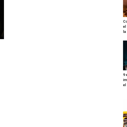
Co
el
l
9 
im
el