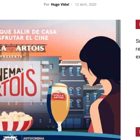
Por
Hugo Vidal
-
12 abril, 2020
S
r
e