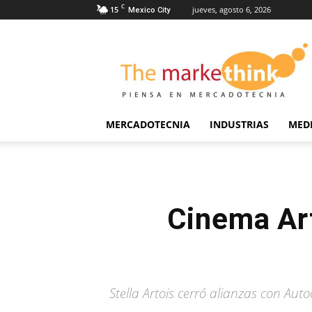
C
15
jueves, agosto 6, 2026
Mexico City
The
Markethink
MERCADOTECNIA
INDUSTRIAS
MED
Cinema Art
Stella Artois cerró alianzas con Au