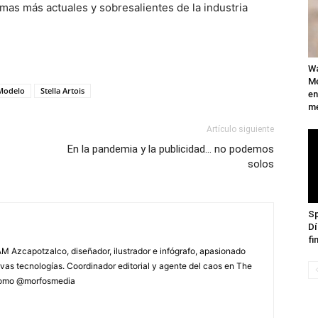
mas más actuales y sobresalientes de la industria
Wa
Mé
Modelo
Stella Artois
en
me
Artículo siguiente
En la pandemia y la publicidad… no podemos
solos
Sp
Dí
fi
M Azcapotzalco, diseñador, ilustrador e infógrafo, apasionado
vas tecnologías. Coordinador editorial y agente del caos en The
 como @morfosmedia