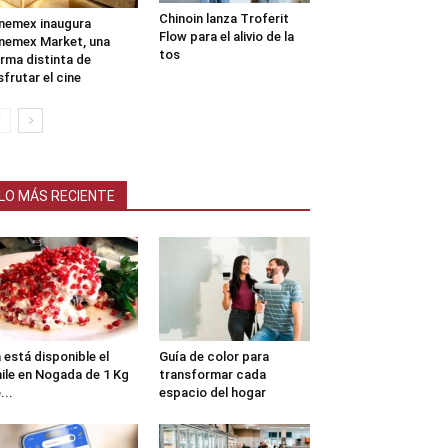
Chinoin lanza Troferit
nemex inaugura
Flow para el alivio de la
nemex Market, una
tos
rma distinta de
sfrutar el cine
LO MÁS RECIENTE
 está disponible el
Guía de color para
ile en Nogada de 1 Kg
transformar cada
...
espacio del hogar