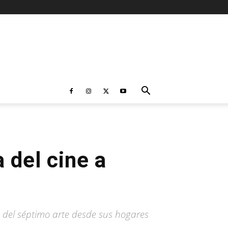
 del cine a
e del séptimo arte desde sus hogares