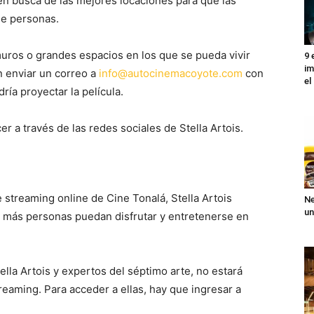
á en busca de las mejores locaciones para que las
de personas.
uros o grandes espacios en los que se pueda vivir
9 
im
en enviar un correo a
info@autocinemacoyote.com
con
el
dría proyectar la película.
r a través de las redes sociales de Stella Artois.
 streaming online de Cine Tonalá, Stella Artois
Ne
un
 más personas puedan disfrutar y entretenerse en
tella Artois y expertos del séptimo arte, no estará
reaming. Para acceder a ellas, hay que ingresar a