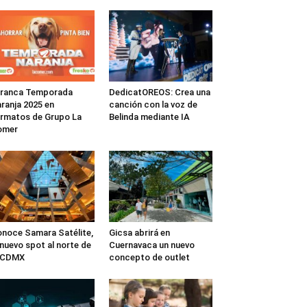
rranca Temporada
DedicatOREOS: Crea una
ranja 2025 en
canción con la voz de
rmatos de Grupo La
Belinda mediante IA
omer
noce Samara Satélite,
Gicsa abrirá en
 nuevo spot al norte de
Cuernavaca un nuevo
a CDMX
concepto de outlet