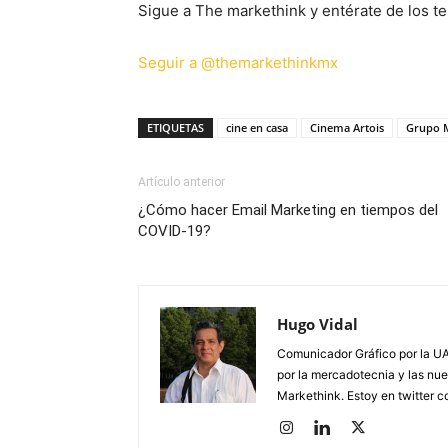
Sigue a The markethink y entérate de los te
Seguir a @themarkethinkmx
ETIQUETAS
cine en casa
Cinema Artois
Grupo 
Artículo anterior
¿Cómo hacer Email Marketing en tiempos del
COVID-19?
Hugo Vidal
Comunicador Gráfico por la UA
por la mercadotecnia y las nue
Markethink. Estoy en twitter