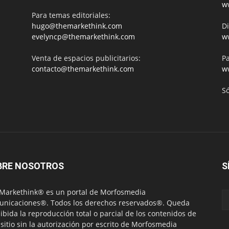
w
Para temas editoriales:
hugo@themarkethink.com
Di
evelyncp@themarkethink.com
w
Venta de espacios publicitarios:
Pa
contacto@themarkethink.com
w
S
BRE NOSOTROS
S
Markethink® es un portal de Morfosmedia
nicaciones®. Todos los derechos reservados®. Queda
ibida la reproducción total o parcial de los contenidos de
 sitio sin la autorización por escrito de Morfosmedia