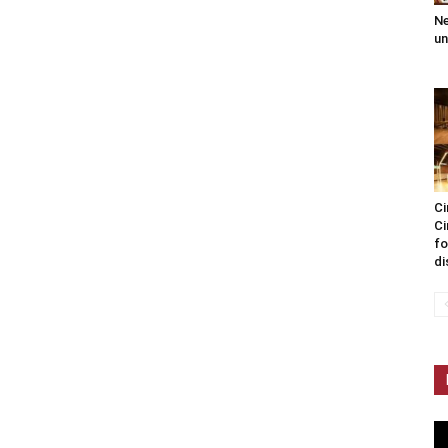
Ne
un
Ci
Ci
fo
di