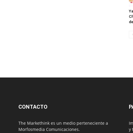
Ya
Ch
de
CONTACTO
P
The Markethink es un medio perteneciente a
Im
Morfosmedia Comunicaciones.
y 