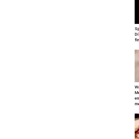
Sp
Dí
fi
Wa
Mé
en
me