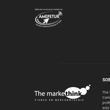
SO
The 
Comu
proh
este