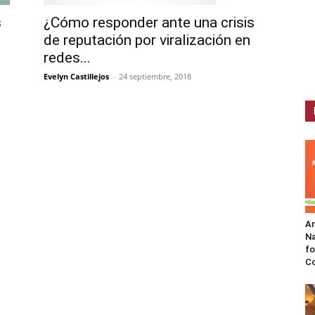
s
¿Cómo responder ante una crisis
de reputación por viralización en
redes...
Evelyn Castillejos
-
24 septiembre, 2018
A
Na
fo
C