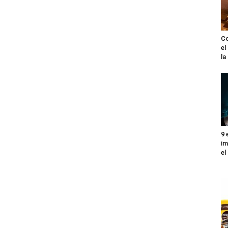
Co
el
l
9 
im
el