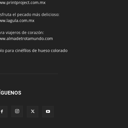
ww.printproject.com.mx
sfruta el pecado más delicioso:
ww.lagula.com.mx
ra viajeros de corazón:
ww.almadetrotamundo.com
ólo para
cinéfilos de hueso colorado
ÍGUENOS