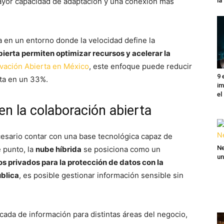
ayor capacidad de adaptación y una conexión más
l
a en un entorno donde la velocidad define la
ierta permiten optimizar recursos y acelerar la
vación Abierta en México
, este enfoque puede reducir
9 
sta en un 33%.
im
el
 en la colaboración abierta
cesario contar con una base tecnológica capaz de
Ne
e punto, la
nube híbrida
se posiciona como un
un
s privados para la protección de datos con la
blica
, es posible gestionar información sensible sin
icada de información para distintas áreas del negocio,