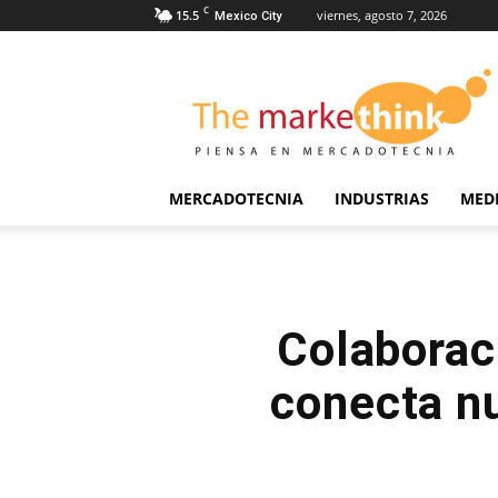
C
15.5
viernes, agosto 7, 2026
Mexico City
The
Markethink
MERCADOTECNIA
INDUSTRIAS
MED
Colaboraci
conecta nu