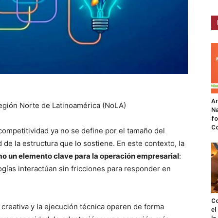
A
región Norte de Latinoamérica (NoLA)
Na
fo
C
 competitividad ya no se define por el tamaño del
d de la estructura que lo sostiene. En este contexto, la
mo un elemento clave para la operación empresarial
:
gías interactúan sin fricciones para responder en
Co
a creativa y la ejecución técnica operen de forma
el