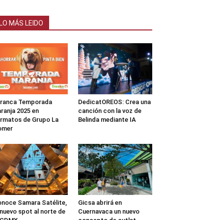
LO MÁS LEIDO
rranca Temporada
DedicatOREOS: Crea una
ranja 2025 en
canción con la voz de
rmatos de Grupo La
Belinda mediante IA
omer
noce Samara Satélite,
Gicsa abrirá en
 nuevo spot al norte de
Cuernavaca un nuevo