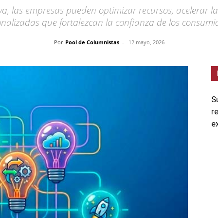
tiva, las empresas pueden optimizar recursos, acelerar la
nalizadas que fortalezcan la confianza de los consumi
Por
Pool de Columnistas
-
12 mayo, 2026
S
r
e