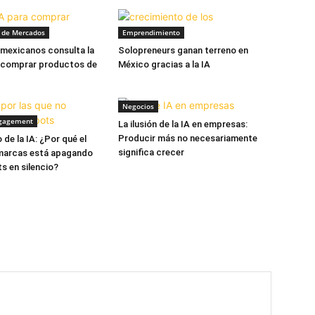
n de Mercados
Emprendimiento
 mexicanos consulta la
Solopreneurs ganan terreno en
e comprar productos de
México gracias a la IA
Negocios
gagement
La ilusión de la IA en empresas:
Producir más no necesariamente
 de la IA: ¿Por qué el
significa crecer
 marcas está apagando
s en silencio?