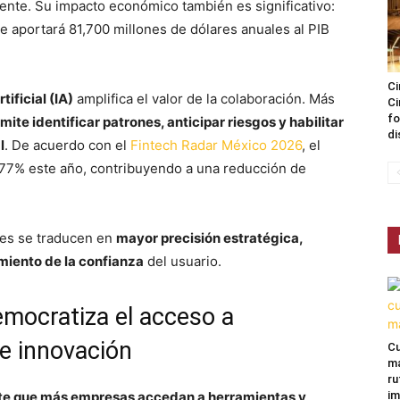
liente. Su impacto económico también es significativo:
be aportará 81,700 millones de dólares anuales al PIB
Ci
tificial (IA)
amplifica el valor de la colaboración. Más
Ci
fo
mite identificar patrones, anticipar riesgos y habilitar
di
l
. De acuerdo con el
Fintech Radar México 2026
, el
l 77% este año, contribuyendo a una reducción de
des se traducen en
mayor precisión estratégica,
miento de la confianza
del usuario.
emocratiza el acceso a
e innovación
Cu
ma
ru
te que más empresas accedan a herramientas y
im