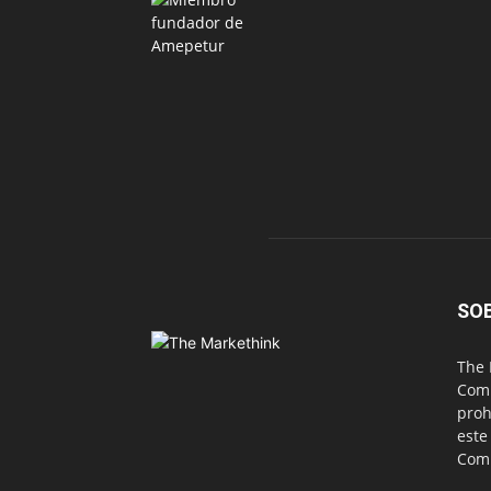
SO
The 
Comu
proh
este
Com