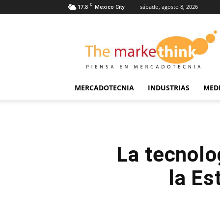
C
17.8
sábado, agosto 8, 2026
Mexico City
The
Markethink
MERCADOTECNIA
INDUSTRIAS
MED
La tecnolo
la Es