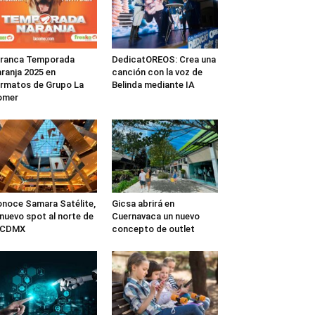
rranca Temporada
DedicatOREOS: Crea una
ranja 2025 en
canción con la voz de
rmatos de Grupo La
Belinda mediante IA
omer
noce Samara Satélite,
Gicsa abrirá en
 nuevo spot al norte de
Cuernavaca un nuevo
a CDMX
concepto de outlet