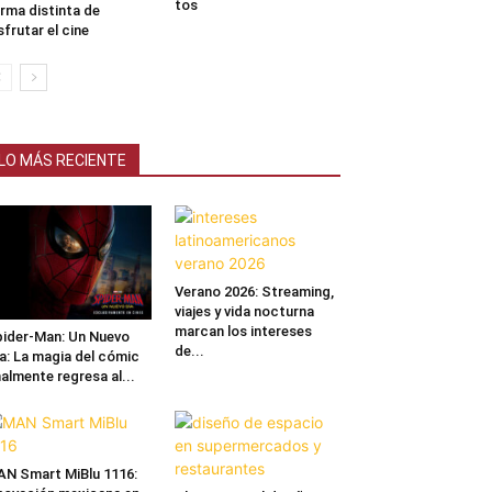
tos
rma distinta de
sfrutar el cine
LO MÁS RECIENTE
Verano 2026: Streaming,
viajes y vida nocturna
marcan los intereses
ider-Man: Un Nuevo
de...
a: La magia del cómic
nalmente regresa al...
N Smart MiBlu 1116: