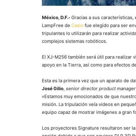
México, D.F.-
Gracias a sus características
LampFree de
Casio
fue elegido para ser env
tripulantes lo utilizarán para realizar acti
complejos sistemas robóticos.
El XJ-M256 también será útil para realizar
apoyo en la Tierra, así como para efectos d
Esta es la primera vez que un aparato de dato
José Gilio
,
senior director product manager
«Estamos muy emocionados de que nuestro 
misión. La tripulación veía videos en pequ
equipo capaz de mostrar imágenes a gran f
Los proyectores Signature resultaron ser la
opción debido a que son equipos DLP 3D R