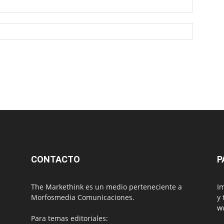
CONTACTO
P
The Markethink es un medio perteneciente a
Im
Morfosmedia Comunicaciones.
y 
w
Para temas editoriales: