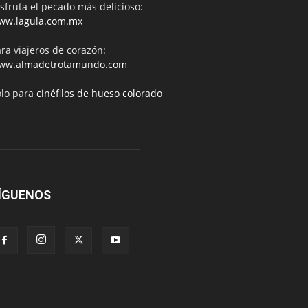
sfruta el pecado más delicioso:
ww.lagula.com.mx
ra viajeros de corazón:
ww.almadetrotamundo.com
ólo para
cinéfilos de hueso colorado
ÍGUENOS