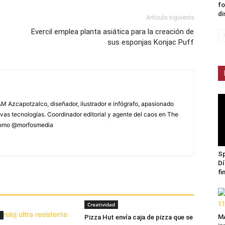
fo
di
Artículo siguiente
Evercil emplea planta asiática para la creación de
sus esponjas Konjac Puff
M Azcapotzalco, diseñador, ilustrador e infógrafo, apasionado
vas tecnologías. Coordinador editorial y agente del caos en The
 como @morfosmedia
Sp
Dí
fi
Creatividad
a
MA
Pizza Hut envía caja de pizza que se