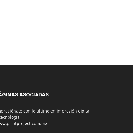
ÁGINAS ASOCIADAS
presiónate con lo último en impresión digital
tecnología:
ww.printproject.com.mx