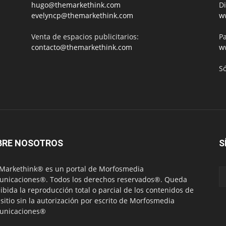
hugo@themarkethink.com
Di
evelyncp@themarkethink.com
w
Venta de espacios publicitarios:
Pa
contacto@themarkethink.com
w
S
BRE NOSOTROS
S
Markethink® es un portal de Morfosmedia
nicaciones®. Todos los derechos reservados®. Queda
ibida la reproducción total o parcial de los contenidos de
 sitio sin la autorización por escrito de Morfosmedia
unicaciones®