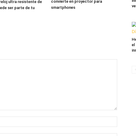
in
convierte en proyector para
 reloj ultra resistente de
ve
smartphones
de ser parte de tu
He
el
in