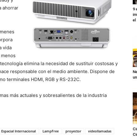
a ahorrar
9 
im
el
lúmenes
orpora
a vida
o menos
tecnología elimina la necesidad de sustituir costosas y
 hace responsable con el medio ambiente. Dispone de
Ne
un
como terminales HDMI, RGB y RS-232C.
mas más actuales y sobresalientes de la industria
Ci
 Espacial Internacional
LampFree
proyector
videollamadas
Ci