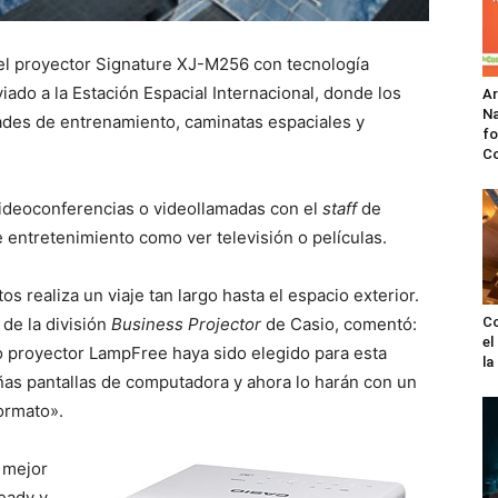
, el proyector Signature XJ-M256 con tecnología
iado a la Estación Espacial Internacional, donde los
A
Na
vidades de entrenamiento, caminatas espaciales y
fo
C
 videoconferencias o videollamadas con el
staff
de
e entretenimiento como ver televisión o películas.
s realiza un viaje tan largo hasta el espacio exterior.
de la división
Business Projector
de Casio, comentó:
Co
el
proyector LampFree haya sido elegido para esta
l
eñas pantallas de computadora y ahora lo harán con un
ormato».
 mejor
eady y