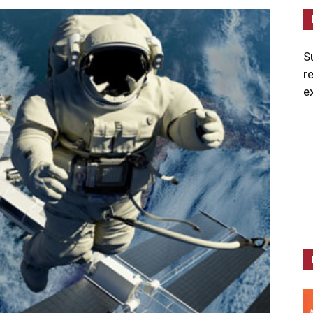
S
r
e