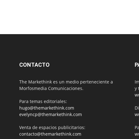
CONTACTO
P
The Markethink es un medio perteneciente a
Im
Morfosmedia Comunicaciones.
y 
w
Para temas editoriales:
hugo@themarkethink.com
Di
evelyncp@themarkethink.com
w
Venta de espacios publicitarios:
Pa
contacto@themarkethink.com
w