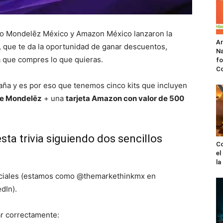
to Mondelēz México y Amazon México lanzaron la
A
, que te da la oportunidad de ganar descuentos,
Na
a que compres lo que quieras.
fo
C
ña y es por eso que tenemos cinco kits que incluyen
de Mondelēz
+ una
tarjeta Amazon con valor de 500
esta trivia siguiendo dos sencillos
Co
el
l
sociales (estamos como @themarkethinkmx en
dIn).
ar correctamente: