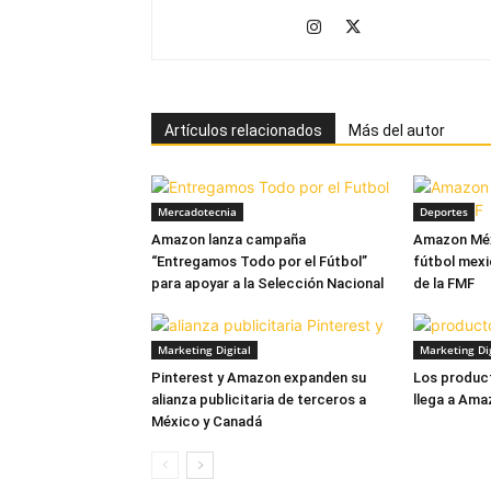
Artículos relacionados
Más del autor
Mercadotecnia
Deportes
Amazon lanza campaña
Amazon Méx
“Entregamos Todo por el Fútbol”
fútbol mex
para apoyar a la Selección Nacional
de la FMF
Marketing Digital
Marketing Dig
Pinterest y Amazon expanden su
Los product
alianza publicitaria de terceros a
llega a Ama
México y Canadá