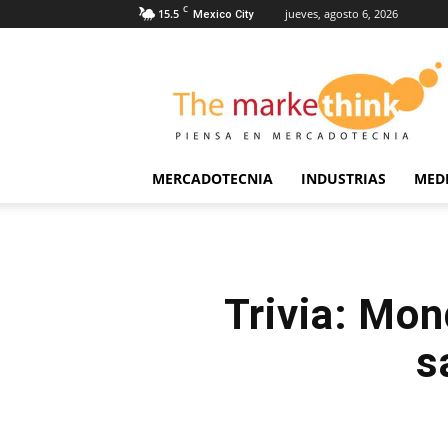
C
15.5
jueves, agosto 6, 2026
Mexico City
The
Markethink
MERCADOTECNIA
INDUSTRIAS
MED
Trivia: Mon
s