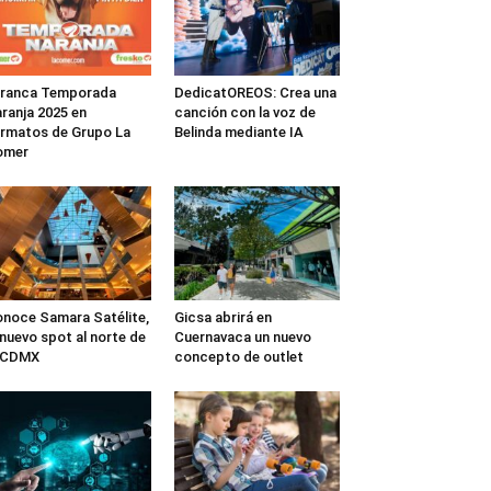
rranca Temporada
DedicatOREOS: Crea una
ranja 2025 en
canción con la voz de
rmatos de Grupo La
Belinda mediante IA
omer
noce Samara Satélite,
Gicsa abrirá en
 nuevo spot al norte de
Cuernavaca un nuevo
a CDMX
concepto de outlet