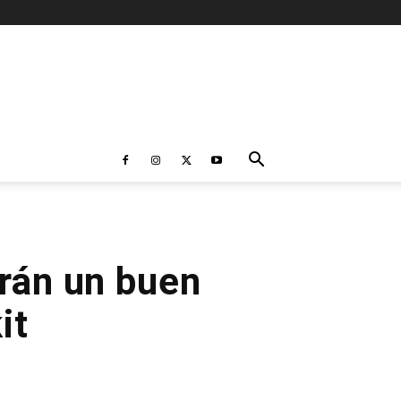
arán un buen
it