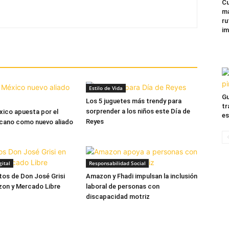
Cu
ma
ru
im
Estilo de Vida
Gu
Los 5 juguetes más trendy para
tr
sorprender a los niños este Día de
ico apuesta por el
es
Reyes
icano como nuevo aliado
ital
Responsabilidad Social
os de Don José Grisi
Amazon y Fhadi impulsan la inclusión
zon y Mercado Libre
laboral de personas con
discapacidad motriz