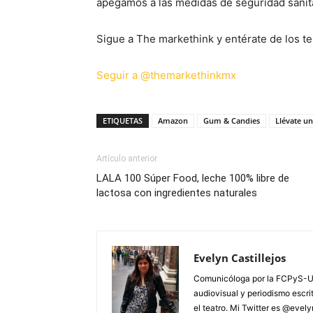
apegamos a las medidas de seguridad sanita
Sigue a The markethink y entérate de los te
Seguir a @themarkethinkmx
ETIQUETAS
Amazon
Gum & Candies
Llévate u
Artículo anterior
LALA 100 Súper Food, leche 100% libre de
lactosa con ingredientes naturales
Evelyn Castillejos
Comunicóloga por la FCPyS-U
audiovisual y periodismo escrito
el teatro. Mi Twitter es @evel