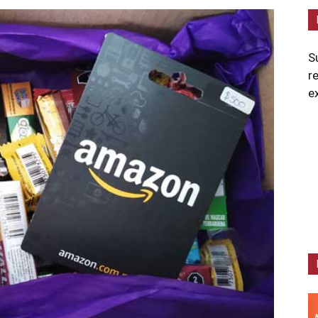
S
r
e