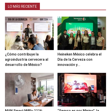
LO MÁS RECIENTE
¿Cómo contribuye la
Heineken México celebra el
agroindustria cervecera al
Día de la Cerveza con
desarrollo de México?
innovación y...
MAN Smart MiBlu 1116:
“Seguro es por Minino”, la