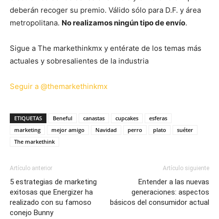
deberán recoger su premio. Válido sólo para D.F. y área
metropolitana.
No realizamos ningún tipo de envío
.
Sigue a The markethinkmx y entérate de los temas más
actuales y sobresalientes de la industria
Seguir a @themarkethinkmx
ETIQUETAS
Beneful
canastas
cupcakes
esferas
marketing
mejor amigo
Navidad
perro
plato
suéter
The markethink
Artículo anterior
Artículo siguiente
5 estrategias de marketing
Entender a las nuevas
exitosas que Energizer ha
generaciones: aspectos
realizado con su famoso
básicos del consumidor actual
conejo Bunny