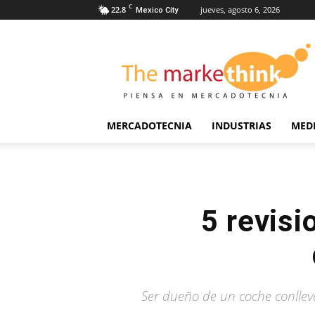
C
22.8
jueves, agosto 6, 2026
Mexico City
The
Markethink
MERCADOTECNIA
INDUSTRIAS
MED
5 revisi
Ser dueño de un coche conllev