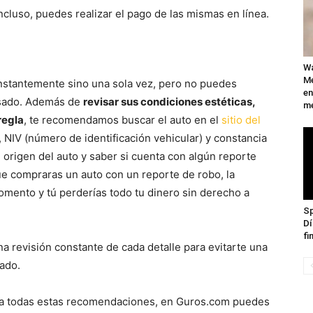
Incluso, puedes realizar el pago de las mismas en línea.
Wa
Mé
stantemente sino una sola vez, pero no puedes
en
usado. Además de
revisar sus condiciones estéticas,
me
regla
, te recomendamos buscar el auto en el
sitio del
 NIV (número de identificación vehicular) y constancia
l origen del auto y saber si cuenta con algún reporte
ue compraras un auto con un reporte de robo, la
omento y tú perderías todo tu dinero sin derecho a
Sp
Dí
fi
 revisión constante de cada detalle para evitarte una
ado.
a a todas estas recomendaciones, en Guros.com puedes