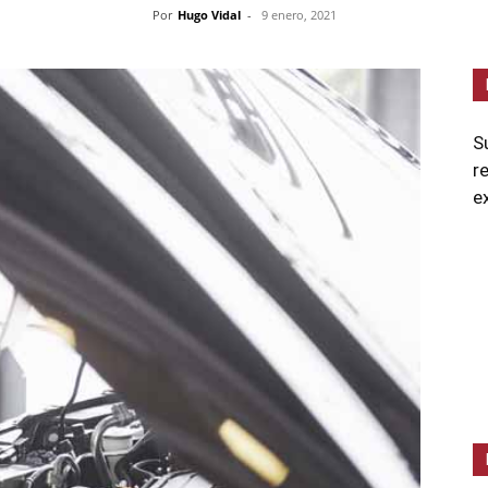
Por
Hugo Vidal
-
9 enero, 2021
S
r
e