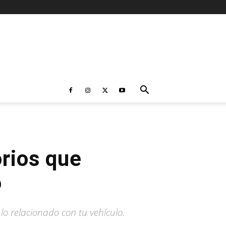
orios que
o
o relacionado con tu vehículo.