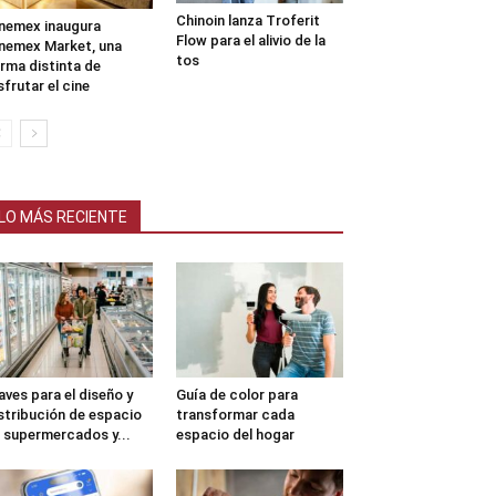
Chinoin lanza Troferit
nemex inaugura
Flow para el alivio de la
nemex Market, una
tos
rma distinta de
sfrutar el cine
LO MÁS RECIENTE
aves para el diseño y
Guía de color para
stribución de espacio
transformar cada
 supermercados y...
espacio del hogar