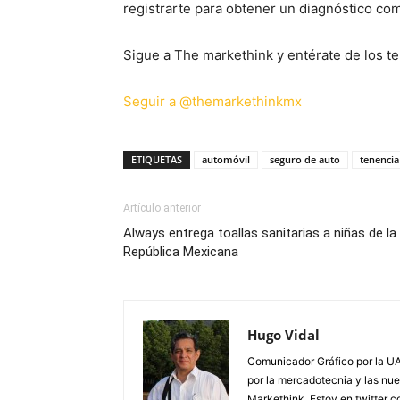
registrarte para obtener un diagnóstico comp
Sigue a The markethink y entérate de los te
Seguir a @themarkethinkmx
ETIQUETAS
automóvil
seguro de auto
tenencia
Artículo anterior
Always entrega toallas sanitarias a niñas de la
República Mexicana
Hugo Vidal
Comunicador Gráfico por la UA
por la mercadotecnia y las nue
Markethink. Estoy en twitter