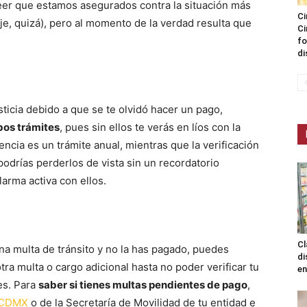
er que estamos asegurados contra la situación más
Ci
e, quizá), pero al momento de la verdad resulta que
Ci
fo
di
ticia debido a que se te olvidó hacer un pago,
bos trámites
, pues sin ellos te verás en líos con la
enencia es un trámite anual, mientras que la verificación
podrías perderlos de vista sin un recordatorio
arma activa con ellos.
Cl
una multa de tránsito y no la has pagado, puedes
di
ra multa o cargo adicional hasta no poder verificar tu
en
es. Para
saber si tienes multas pendientes de pago
,
a CDMX
o de la Secretaría de Movilidad de tu entidad e