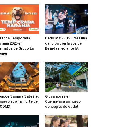
rranca Temporada
DedicatOREOS: Crea una
ranja 2025 en
canción con la voz de
rmatos de Grupo La
Belinda mediante IA
omer
noce Samara Satélite,
Gicsa abrirá en
 nuevo spot al norte de
Cuernavaca un nuevo
a CDMX
concepto de outlet