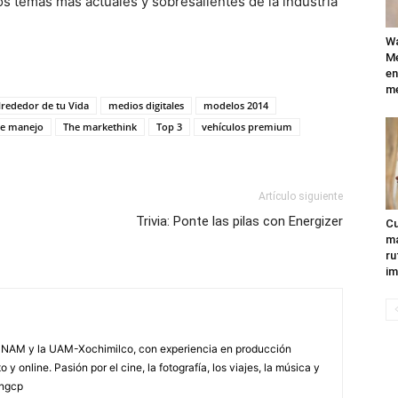
 temas más actuales y sobresalientes de la industria
Wa
Mé
en
me
lrededor de tu Vida
medios digitales
modelos 2014
de manejo
The markethink
Top 3
vehículos premium
Artículo siguiente
Trivia: Ponte las pilas con Energizer
Cu
ma
ru
im
NAM y la UAM-Xochimilco, con experiencia en producción
 y online. Pasión por el cine, la fotografía, los viajes, la música y
yngcp