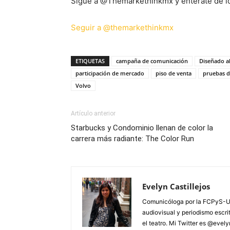
Sigue a @Themarkethinkmx y entérate de los
Seguir a @themarkethinkmx
ETIQUETAS
campaña de comunicación
Diseñado a
participación de mercado
piso de venta
pruebas 
Volvo
Artículo anterior
Starbucks y Condominio llenan de color la
carrera más radiante: The Color Run
Evelyn Castillejos
Comunicóloga por la FCPyS-U
audiovisual y periodismo escrito
el teatro. Mi Twitter es @evel