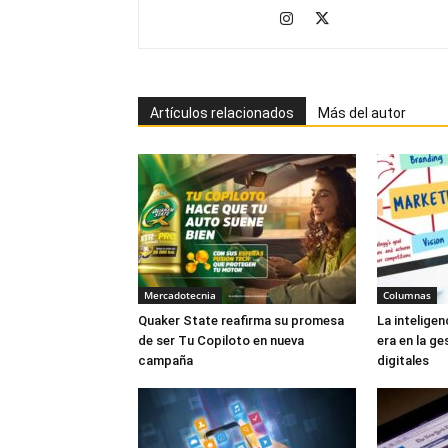
Artículos relacionados
Más del autor
Mercadotecnia
Columnas
Quaker State reafirma su promesa
La inteligen
de ser Tu Copiloto en nueva
era en la g
campaña
digitales