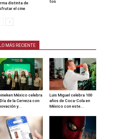
tos
rma distinta de
sfrutar el cine
LO MÁS RECIENTE
ineken México celebra
Luis Miguel celebra 100
 Día de la Cerveza con
años de Coca-Cola en
novación y...
México con este...