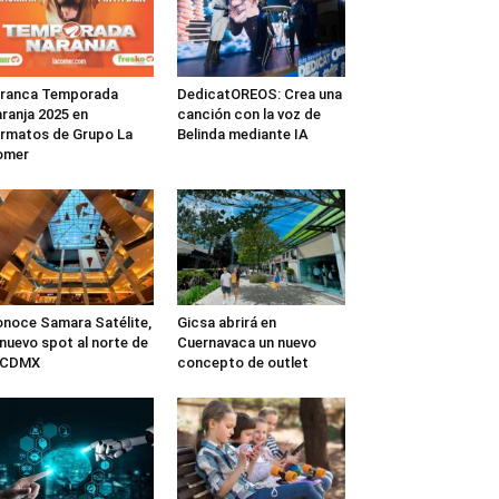
rranca Temporada
DedicatOREOS: Crea una
ranja 2025 en
canción con la voz de
rmatos de Grupo La
Belinda mediante IA
omer
noce Samara Satélite,
Gicsa abrirá en
 nuevo spot al norte de
Cuernavaca un nuevo
a CDMX
concepto de outlet