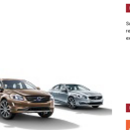
S
r
e