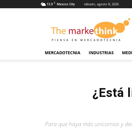
C
13.9
sábado, agosto 8, 2026
Mexico City
The
Markethink
MERCADOTECNIA
INDUSTRIAS
MED
¿Está 
Para que haya más unicornios y deca