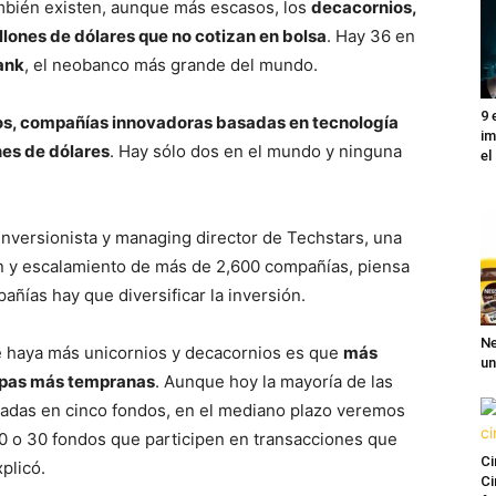
también existen, aunque más escasos, los
decacornios,
lones de dólares que no cotizan en bolsa
. Hay 36 en
ank
, el neobanco más grande del mundo.
9 
os, compañías innovadoras basadas en tecnología
im
nes de dólares
. Hay sólo dos en el mundo y ninguna
el
nversionista y managing director de Techstars, una
ón y escalamiento de más de 2,600 compañías, piensa
ñías hay que diversificar la inversión.
Ne
ue haya más unicornios y decacornios es que
más
un
tapas más tempranas
. Aunque hoy la mayoría de las
radas en cinco fondos, en el mediano plazo veremos
0 o 30 fondos que participen en transacciones que
Ci
xplicó.
Ci