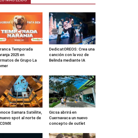
rranca Temporada
DedicatOREOS: Crea una
ranja 2025 en
canción con la voz de
rmatos de Grupo La
Belinda mediante IA
omer
noce Samara Satélite,
Gicsa abrirá en
 nuevo spot al norte de
Cuernavaca un nuevo
a CDMX
concepto de outlet