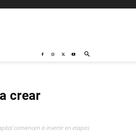
a crear
pital comiencen a invertir en etapas