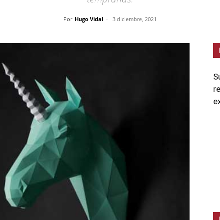
Por
Hugo Vidal
-
3 diciembre, 2021
S
r
e