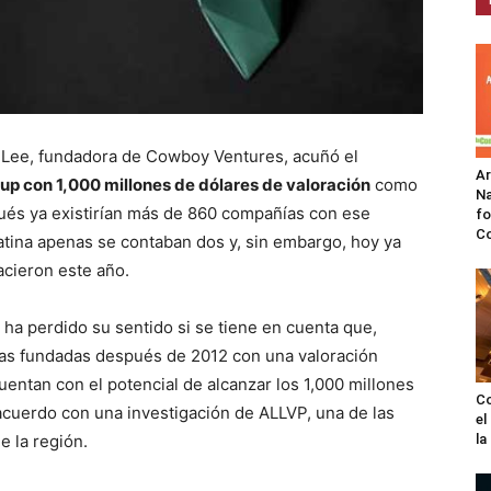
 Lee, fundadora de Cowboy Ventures, acuñó el
A
tup con 1,000 millones de dólares de valoración
como
Na
ués ya existirían más de 860 compañías con ese
fo
C
atina apenas se contaban dos y, sin embargo, hoy ya
acieron este año.
a perdido su sentido si se tiene en cuenta que,
nas fundadas después de 2012 con una valoración
uentan con el potencial de alcanzar los 1,000 millones
Co
acuerdo con una investigación de ALLVP, una de las
el
e la región.
l