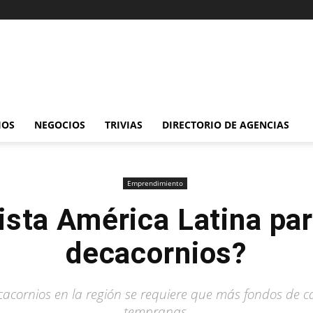
IOS
NEGOCIOS
TRIVIAS
DIRECTORIO DE AGENCIAS
Emprendimiento
lista América Latina par
decacornios?
cornios en la región se requiere que más fondos de ca
tempranas.