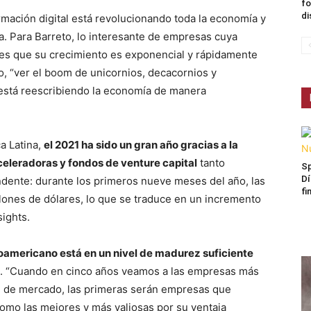
fo
di
rmación digital está revolucionando toda la economía y
. Para Barreto, lo interesante de empresas cuya
 es que su crecimiento es exponencial y rápidamente
, “ver el boom de unicornios, decacornios y
 está reescribiendo la economía de manera
a Latina,
el 2021 ha sido un gran año gracias a la
aceleradoras y fondos de venture capital
tanto
Sp
Dí
ndente: durante los primeros nueve meses del año, las
fi
llones de dólares, lo que se traduce en un incremento
ights.
noamericano está en un nivel de madurez suficiente
. “Cuando en cinco años veamos a las empresas más
ón de mercado, las primeras serán empresas que
omo las mejores y más valiosas por su ventaja