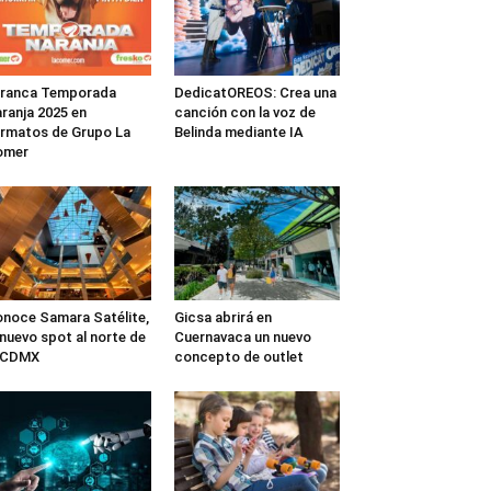
rranca Temporada
DedicatOREOS: Crea una
ranja 2025 en
canción con la voz de
rmatos de Grupo La
Belinda mediante IA
omer
noce Samara Satélite,
Gicsa abrirá en
 nuevo spot al norte de
Cuernavaca un nuevo
a CDMX
concepto de outlet