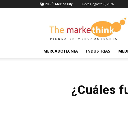
C
20.5
jueves, agosto 6, 2026
Mexico City
The
Markethink
MERCADOTECNIA
INDUSTRIAS
MED
¿Cuáles f