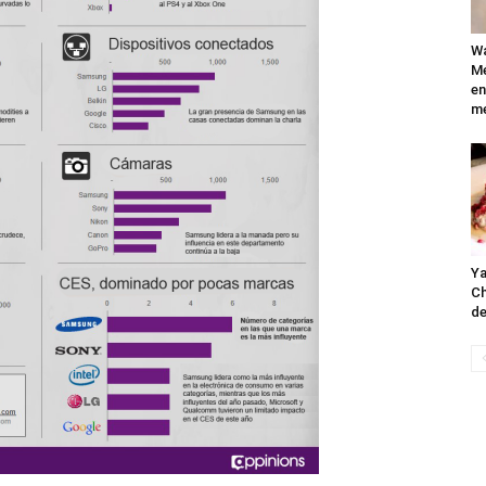
Wa
Mé
en
me
Ya
Ch
de