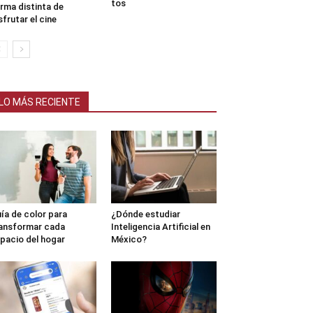
tos
rma distinta de
sfrutar el cine
LO MÁS RECIENTE
ía de color para
¿Dónde estudiar
ansformar cada
Inteligencia Artificial en
pacio del hogar
México?