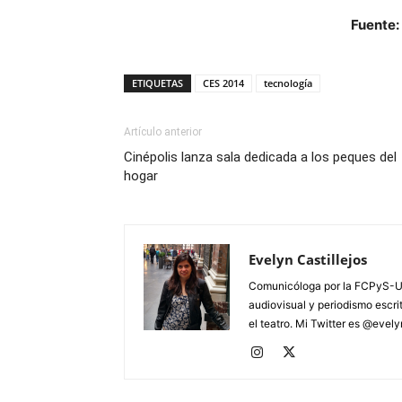
Fuente:
ETIQUETAS
CES 2014
tecnología
Artículo anterior
Cinépolis lanza sala dedicada a los peques del
hogar
Evelyn Castillejos
Comunicóloga por la FCPyS-U
audiovisual y periodismo escrito
el teatro. Mi Twitter es @evel