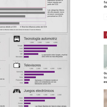
fo
di
Gu
tr
es