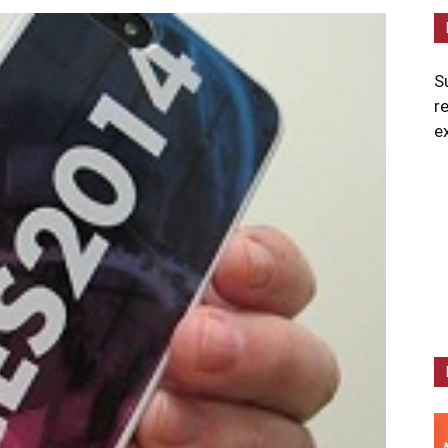
S
r
e