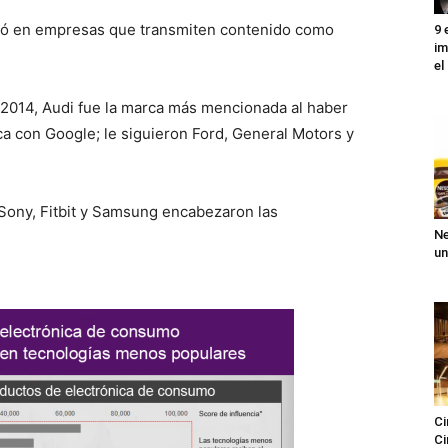
ntró en empresas que transmiten contenido como
9 
im
el
S 2014, Audi fue la marca más mencionada al haber
ca con Google; le siguieron Ford, General Motors y
, Sony, Fitbit y Samsung encabezaron las
Ne
un
Ci
Ci