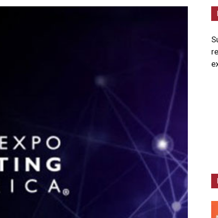
S
r
e