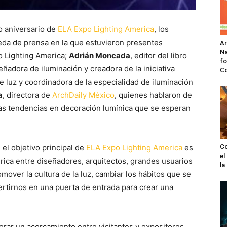
o aniversario de
ELA Expo Lighting America
, los
eda de prensa en la que estuvieron presentes
A
Na
 Lighting America;
Adrián Moncada
, editor del libro
fo
señadora de iluminación y creadora de la iniciativa
C
e luz y coordinadora de la especialidad de iluminación
a
, directora de
ArchDaily México
, quienes hablaron de
as tendencias en decoración lumínica que se esperan
 el objetivo principal de
ELA Expo Lighting America
es
Co
el
rica entre diseñadores, arquitectos, grandes usuarios
l
over la cultura de la luz, cambiar los hábitos que se
vertirnos en una puerta de entrada para crear una
ar un acercamiento entre visitantes y expositores,