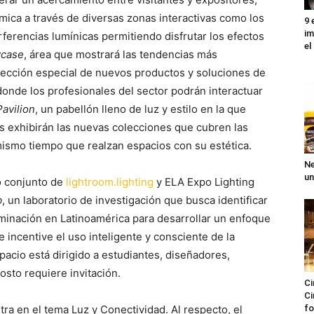
ica a través de diversas zonas interactivas como los
9 
im
rferencias lumínicas permitiendo disfrutar los efectos
el
wcase
, área que mostrará las tendencias más
elección especial de nuevos productos y soluciones de
donde los profesionales del sector podrán interactuar
Pavilion
, un pabellón lleno de luz y estilo en la que
s exhibirán las nuevas colecciones que cubren las
mismo tiempo que realzan espacios con su estética.
Ne
un
o conjunto de
lightroom.lighting
y ELA Expo Lighting
b
, un laboratorio de investigación que busca identificar
uminación en Latinoamérica para desarrollar un enfoque
 incentive el uso inteligente y consciente de la
pacio está dirigido a estudiantes, diseñadores,
osto requiere invitación.
Ci
Ci
ntra en el tema Luz y Conectividad. Al respecto, el
fo