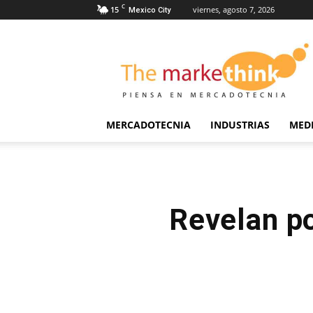
C
15
viernes, agosto 7, 2026
Mexico City
The
Markethink
MERCADOTECNIA
INDUSTRIAS
MED
Revelan po