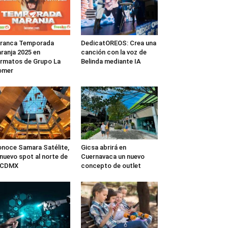
rranca Temporada
DedicatOREOS: Crea una
ranja 2025 en
canción con la voz de
rmatos de Grupo La
Belinda mediante IA
omer
noce Samara Satélite,
Gicsa abrirá en
 nuevo spot al norte de
Cuernavaca un nuevo
a CDMX
concepto de outlet