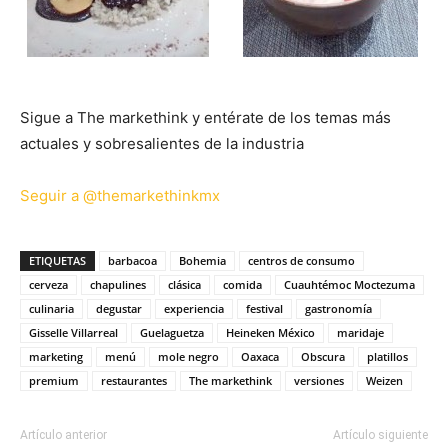
Sigue a The markethink y entérate de los temas más
actuales y sobresalientes de la industria
Seguir a @themarkethinkmx
ETIQUETAS
barbacoa
Bohemia
centros de consumo
cerveza
chapulines
clásica
comida
Cuauhtémoc Moctezuma
culinaria
degustar
experiencia
festival
gastronomía
Gisselle Villarreal
Guelaguetza
Heineken México
maridaje
marketing
menú
mole negro
Oaxaca
Obscura
platillos
premium
restaurantes
The markethink
versiones
Weizen
Artículo anterior
Artículo siguiente