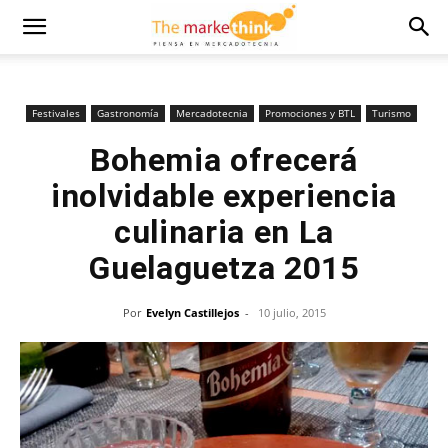
Festivales
Gastronomía
Mercadotecnia
Promociones y BTL
Turismo
Bohemia ofrecerá
inolvidable experiencia
culinaria en La
Guelaguetza 2015
Por
Evelyn Castillejos
-
10 julio, 2015