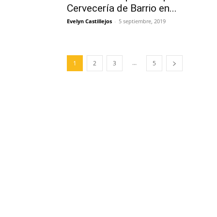
Cervecería de Barrio en...
Evelyn Castillejos
-
5 septiembre, 2019
...
1
2
3
5