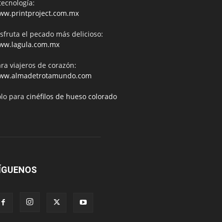
tecnología:
ww.printproject.com.mx
sfruta el pecado más delicioso:
ww.lagula.com.mx
ra viajeros de corazón:
ww.almadetrotamundo.com
ólo para
cinéfilos de hueso colorado
ÍGUENOS