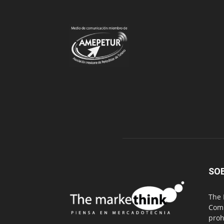
SO
The 
Comu
proh