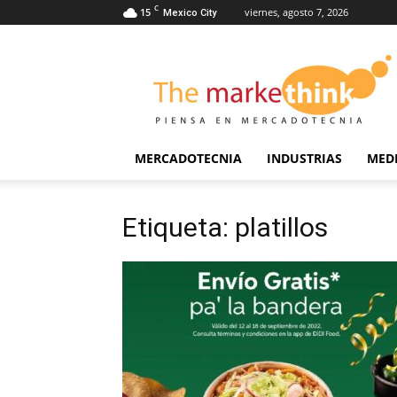
C
15
viernes, agosto 7, 2026
Mexico City
The
Markethink
MERCADOTECNIA
INDUSTRIAS
MED
Etiqueta: platillos