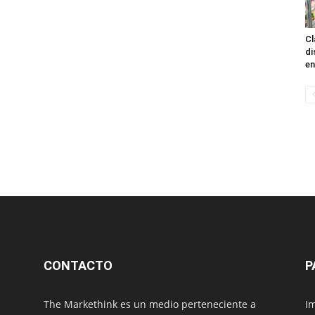
Cl
di
en
CONTACTO
P
The Markethink es un medio perteneciente a
Im