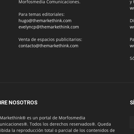
Morfosmedia Comunicaciones.
y 
w
Para temas editoriales:
hugo@themarkethink.com
Di
evelyncp@themarkethink.com
w
Venta de espacios publicitarios:
Pa
contacto@themarkethink.com
w
S
BRE NOSOTROS
S
Markethink® es un portal de Morfosmedia
nicaciones®. Todos los derechos reservados®. Queda
ibida la reproducción total o parcial de los contenidos de