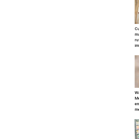
Cu
ma
ru
im
Wa
Mé
en
me