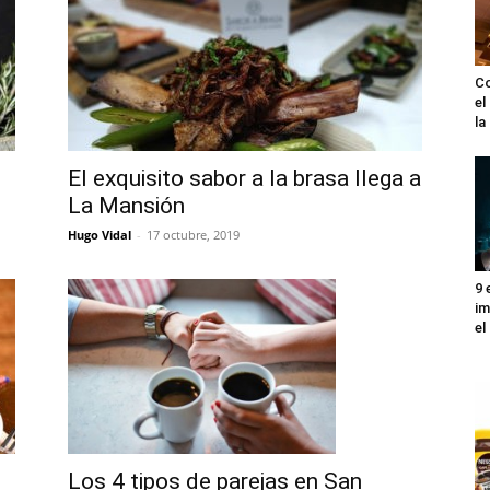
Co
el
l
El exquisito sabor a la brasa llega a
La Mansión
Hugo Vidal
-
17 octubre, 2019
9 
im
el
Los 4 tipos de parejas en San