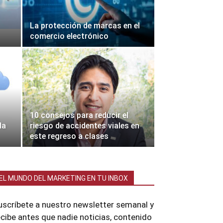
La protección de marcas en el
comercio electrónico
10 consejos para reducir el
la
riesgo de accidentes viales en
este regreso a clases
EL MUNDO DEL MARKETING EN TU INBOX
uscríbete a nuestro newsletter semanal y
ecibe antes que nadie noticias, contenido