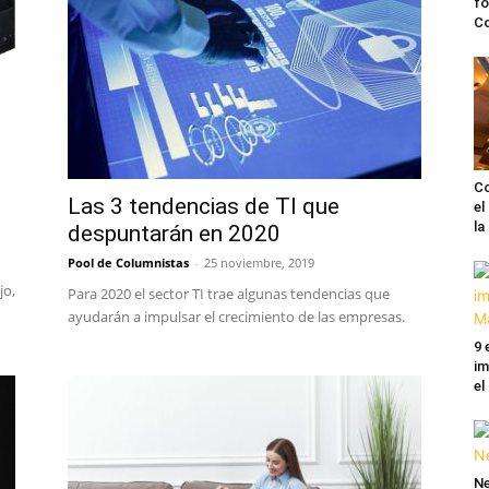
fo
C
Co
Las 3 tendencias de TI que
el
l
despuntarán en 2020
Pool de Columnistas
-
25 noviembre, 2019
jo,
Para 2020 el sector TI trae algunas tendencias que
ayudarán a impulsar el crecimiento de las empresas.
9 
im
el
Ne