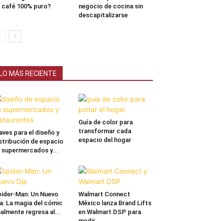
 café 100% puro?
negocio de cocina sin
descapitalizarse
LO MÁS RECIENTE
Guía de color para
transformar cada
aves para el diseño y
espacio del hogar
stribución de espacio
 supermercados y...
ider-Man: Un Nuevo
Walmart Connect
a: La magia del cómic
México lanza Brand Lifts
nalmente regresa al...
en Walmart DSP para
medir...