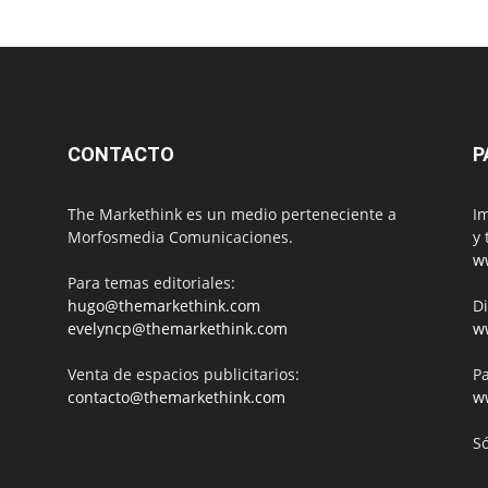
CONTACTO
P
The Markethink es un medio perteneciente a
Im
Morfosmedia Comunicaciones.
y 
w
Para temas editoriales:
hugo@themarkethink.com
Di
evelyncp@themarkethink.com
w
Venta de espacios publicitarios:
Pa
contacto@themarkethink.com
w
S