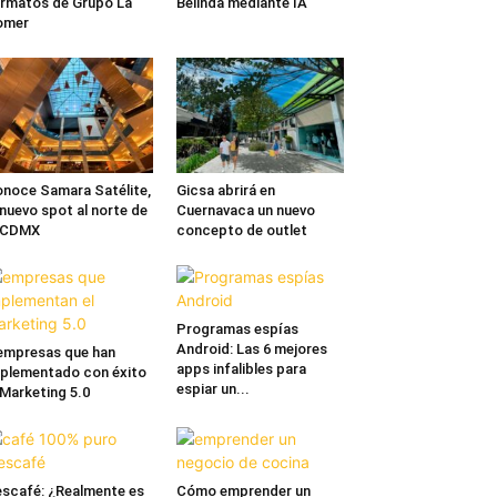
rmatos de Grupo La
Belinda mediante IA
omer
noce Samara Satélite,
Gicsa abrirá en
 nuevo spot al norte de
Cuernavaca un nuevo
a CDMX
concepto de outlet
Programas espías
Android: Las 6 mejores
empresas que han
apps infalibles para
plementado con éxito
espiar un...
 Marketing 5.0
scafé: ¿Realmente es
Cómo emprender un