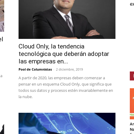
e
el
Cloud Only, la tendencia
tecnológica que deberán adoptar
las empresas en...
Pool de Columnistas
-
2 diciembre, 2019
ta
A partir de 2020, las empresas deben comenzar a
pensar en un esquema Cloud Only, que significa que
todos sus datos y procesos estén invariablemente en
la nube.
A
Na