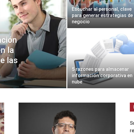
Escuchar al personal, clave
para generar estrategias de
negocio
ación
en la
e las
5 razones para almacenar
información corporativa en 
nube
S
r