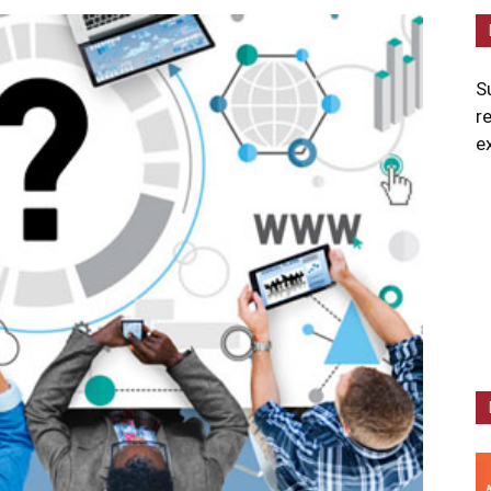
S
r
e