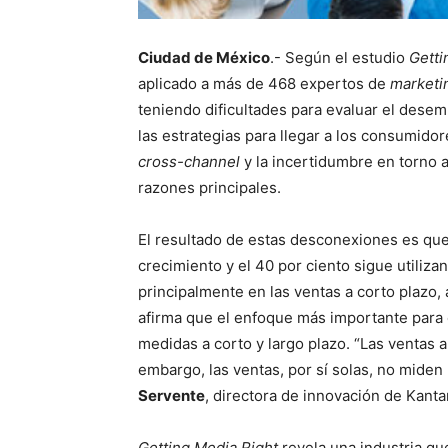
Ciudad de México
.- Según el estudio
Getti
aplicado a más de 468 expertos de
marketi
teniendo dificultades para evaluar el dese
las estrategias para llegar a los consumido
cross-channel
y la incertidumbre en torno a
razones principales.
El resultado de estas desconexiones es qu
crecimiento y el 40 por ciento sigue utiliz
principalmente en las ventas a corto plazo,
afirma que el enfoque más importante para 
medidas a corto y largo plazo. “Las ventas a
embargo, las ventas, por sí solas, no miden 
Servente
, directora de innovación de Kanta
Getting Media Right
revela una industria qu