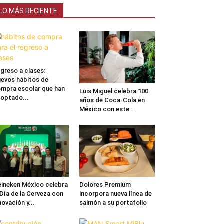
LO MÁS RECIENTE
greso a clases:
evos hábitos de
mpra escolar que han
Luis Miguel celebra 100
optado...
años de Coca-Cola en
México con este...
ineken México celebra
Dolores Premium
 Día de la Cerveza con
incorpora nueva línea de
novación y...
salmón a su portafolio