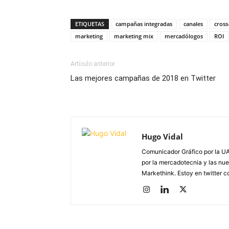
ETIQUETAS
campañas integradas
canales
cross
marketing
marketing mix
mercadólogos
ROI
Artículo anterior
Las mejores campañas de 2018 en Twitter
Hugo Vidal
Comunicador Gráfico por la UA
por la mercadotecnia y las nue
Markethink. Estoy en twitter