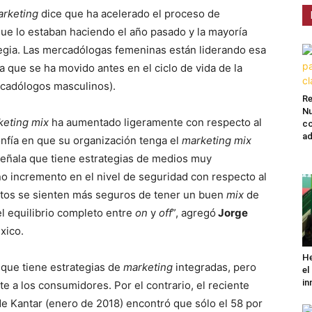
rketing
dice que ha acelerado el proceso de
ue lo estaban haciendo el año pasado y la mayoría
tegia. Las mercadólogas femeninas están liderando esa
a que se ha movido antes en el ciclo de vida de la
rcadólogos masculinos).
Re
Nu
keting mix
ha aumentado ligeramente con respecto al
co
ad
onfía en que su organización tenga el
marketing mix
 señala que tiene estrategias de medios muy
o incremento en el nivel de seguridad con respecto al
rtos se sienten más seguros de tener un buen
mix
de
l equilibrio completo entre
on
y
off
”, agregó
Jorge
xico.
He
 que tiene estrategias de
marketing
integradas, pero
el
in
 a los consumidores. Por el contrario, el reciente
e Kantar (enero de 2018) encontró que sólo el 58 por