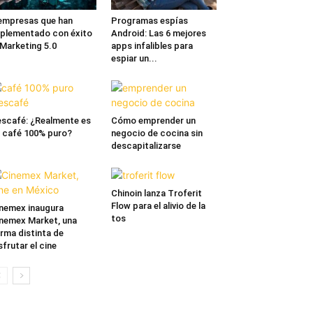
empresas que han
Programas espías
plementado con éxito
Android: Las 6 mejores
 Marketing 5.0
apps infalibles para
espiar un...
scafé: ¿Realmente es
Cómo emprender un
 café 100% puro?
negocio de cocina sin
descapitalizarse
Chinoin lanza Troferit
Flow para el alivio de la
nemex inaugura
tos
nemex Market, una
rma distinta de
sfrutar el cine