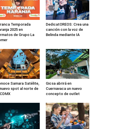
rranca Temporada
DedicatOREOS: Crea una
ranja 2025 en
canción con la voz de
rmatos de Grupo La
Belinda mediante IA
omer
noce Samara Satélite,
Gicsa abrirá en
 nuevo spot al norte de
Cuernavaca un nuevo
a CDMX
concepto de outlet