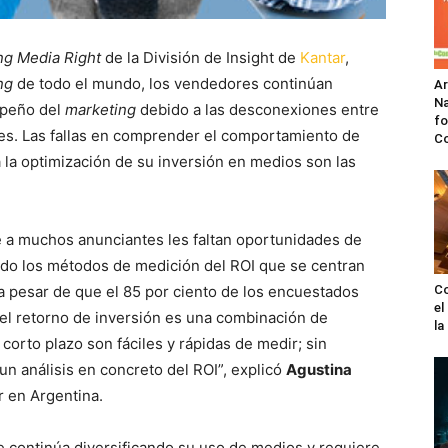
ng Media Right
de la División de Insight de
Kantar
,
ng
de todo el mundo, los vendedores continúan
A
Na
mpeño del
marketing
debido a las desconexiones entre
fo
res. Las fallas en comprender el comportamiento de
C
 la optimización de su inversión en medios son las
e a muchos anunciantes les faltan oportunidades de
ando los métodos de medición del ROI que se centran
 a pesar de que el 85 por ciento de los encuestados
Co
el
el retorno de inversión es una combinación de
l
 corto plazo son fáciles y rápidas de medir; sin
un análisis en concreto del ROI”, explicó
Agustina
r en Argentina.
e continúa diversificando su uso de medios y requiere