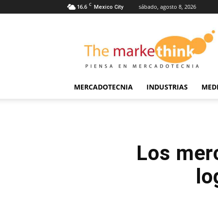
C
16.6
sábado, agosto 8, 2026
Mexico City
The
Markethink
MERCADOTECNIA
INDUSTRIAS
MED
Los mer
lo