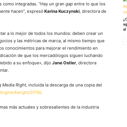
s como integradas. “Hay un gran
gap
entre lo que los
mente hacen”, expresó
Karina Kuczynski
, directora de
¿C
ag
al
ar a lo mejor de todos los mundos: deben crear un
gocios y las métricas de marca, al mismo tiempo que
os conocimientos para mejorar el rendimiento en
 indicación de que los mercadólogos siguen luchando
debido a su enfoque», dijo
Jane Ostler
, directora
ntar.
g Media Right
, incluida la descarga de una copia del
ingmediaright/2018/
.
mas más actuales y sobresalientes de la industria