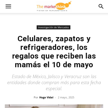
Investigación de Mercados
Celulares, zapatos y
refrigeradores, los
regalos que reciben las
mamás el 10 de mayo
Estado de México, Jalisco y Veracruz son las
entidades donde compran más para esta fecha
especial.
Por
Hugo Vidal
-
2 mayo, 2025