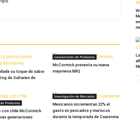
yngcp
Wa
Mé
en
me
Lu
Lanzamiento de Productos
añ
McCormick presenta su nueva
Mé
mayonesa BBQ
añade su toque de sabor
Dog de Sultanes de
Investigación de Mercados
de Productos
Mexicanos incrementan 22% el
gasto en pescados y mariscos
 con chile McCormick
durante la temporada de Cuaresma
evas generaciones