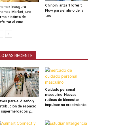
Chinoin lanza Troferit
nemex inaugura
Flow para el alivio de la
nemex Market, una
tos
rma distinta de
sfrutar el cine
LO MÁS RECIENTE
Cuidado personal
masculino: Nuevas
rutinas de bienestar
aves para el diseño y
impulsan su crecimiento
stribución de espacio
 supermercados y...