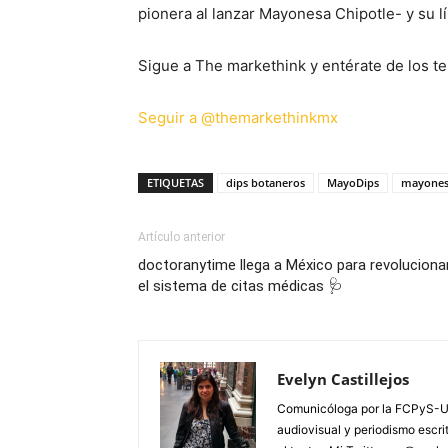
pionera al lanzar Mayonesa Chipotle- y su l
Sigue a The markethink y entérate de los te
Seguir a @themarkethinkmx
ETIQUETAS
dips botaneros
MayoDips
mayone
Artículo anterior
doctoranytime llega a México para revoluciona
el sistema de citas médicas 🩺
Evelyn Castillejos
Comunicóloga por la FCPyS-U
audiovisual y periodismo escrito