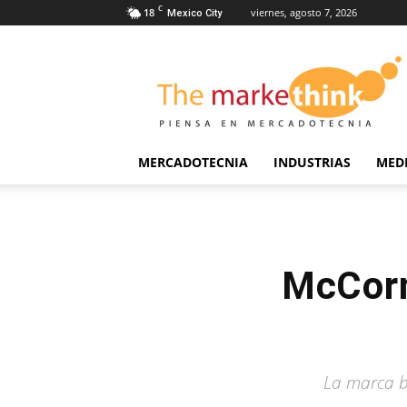
C
18
viernes, agosto 7, 2026
Mexico City
The
Markethink
MERCADOTECNIA
INDUSTRIAS
MED
McCorm
La marca b