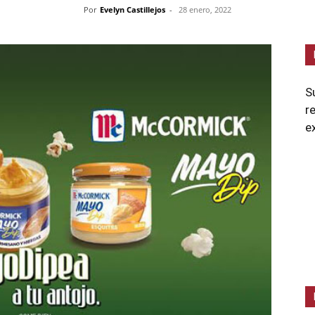
Por
Evelyn Castillejos
-
28 enero, 2022
S
r
e