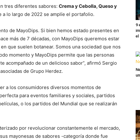
n tres diferentes sabores:
Crema y Cebolla, Queso y
 a lo largo de 2022 se amplíe el portafolio.
9 
nto de MayoDips. Si bien hemos estado presentes en
im
el
 hace más de 7 décadas, con MayoDips queremos estar
os en que suelen botanear. Somos una sociedad que nos
 todo momento y MayoDips permite que las personas
te acompañado de un delicioso sabor”, afirmó Sergio
Ne
s asociadas de Grupo Herdez.
un
cer a los consumidores diversos momentos de
rfecta para eventos familiares y sociales, partidos
películas, o los partidos del Mundial que se realizarán
cterizado por revolucionar constantemente el mercado,
 sus mayonesas de sabores -categoría donde fue