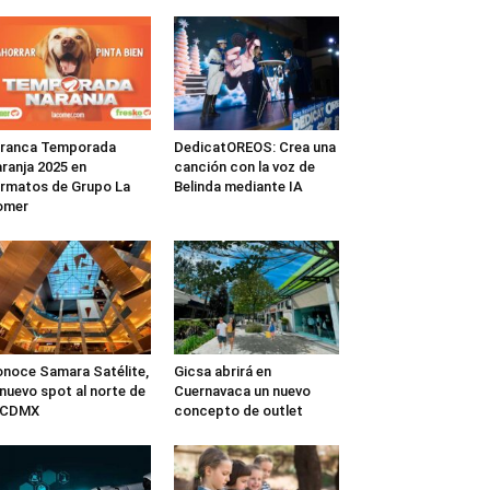
rranca Temporada
DedicatOREOS: Crea una
ranja 2025 en
canción con la voz de
rmatos de Grupo La
Belinda mediante IA
omer
noce Samara Satélite,
Gicsa abrirá en
 nuevo spot al norte de
Cuernavaca un nuevo
a CDMX
concepto de outlet