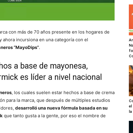
arca con más de 70 años presente en los hogares de
y ahora incursiona en una categoría con el
A
Na
taneros “MayoDips”
.
fo
C
hos a base de mayonesa,
ick es líder a nivel nacional
aneros
, los cuales suelen estar hechos a base de crema
ión para la marca, que después de múltiples estudios
Co
el
idores,
desarrolló una nueva fórmula basada en su
l
ck
que tanto gusta a la gente, por eso el nombre de