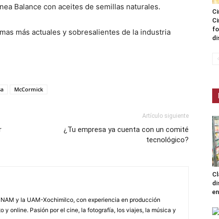
ínea Balance con aceites de semillas naturales.
Ci
Ci
fo
mas más actuales y sobresalientes de la industria
di
sa
McCormick
Artículo siguiente
r
¿Tu empresa ya cuenta con un comité
tecnológico?
Cl
di
en
NAM y la UAM-Xochimilco, con experiencia en producción
 y online. Pasión por el cine, la fotografía, los viajes, la música y