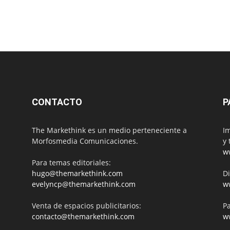
CONTACTO
P
The Markethink es un medio perteneciente a
Im
Morfosmedia Comunicaciones.
y 
w
Para temas editoriales:
hugo@themarkethink.com
Di
evelyncp@themarkethink.com
w
Venta de espacios publicitarios:
Pa
contacto@themarkethink.com
w