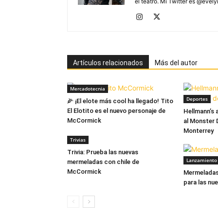
el teatro. Mi Twitter es @evel
Artículos relacionados
Más del autor
Mercadotecnia
Deportes
🌽 ¡El elote más cool ha llegado! Tito
El Elotito es el nuevo personaje de
Hellmann’s 
McCormick
al Monster 
Monterrey
Trivias
Trivia: Prueba las nuevas
Lanzamiento 
mermeladas con chile de
McCormick
Mermeladas
para las nu