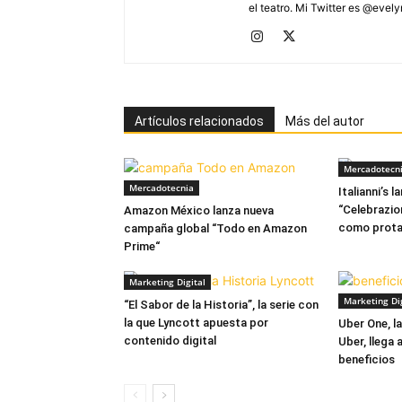
el teatro. Mi Twitter es @evel
Artículos relacionados
Más del autor
Mercadotecn
Mercadotecnia
Italianni’s
“Celebrazio
Amazon México lanza nueva
como prota
campaña global “Todo en Amazon
Prime“
Marketing Digital
Marketing Dig
“El Sabor de la Historia”, la serie con
la que Lyncott apuesta por
Uber One, l
contenido digital
Uber, llega
beneficios