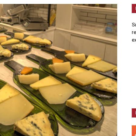
S
r
e