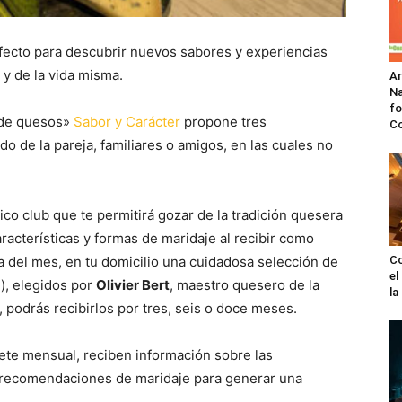
rfecto para descubrir nuevos sabores y experiencias
 y de la vida misma.
A
Na
fo
 de quesos»
Sabor y Carácter
propone tres
C
do de la pareja, familiares o amigos, en las cuales no
.
nico club que te permitirá gozar de la tradición quesera
acterísticas y formas de maridaje al recibir como
a del mes, en tu domicilio una cuidadosa selección de
Co
el
), elegidos por
Olivier Bert
, maestro quesero de la
l
podrás recibirlos por tres, seis o doce meses.
te mensual, reciben información sobre las
y recomendaciones de maridaje para generar una