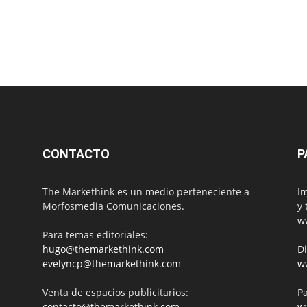
CONTACTO
P
The Markethink es un medio perteneciente a
Im
Morfosmedia Comunicaciones.
y 
w
Para temas editoriales:
hugo@themarkethink.com
Di
evelyncp@themarkethink.com
w
Venta de espacios publicitarios:
Pa
contacto@themarkethink.com
w