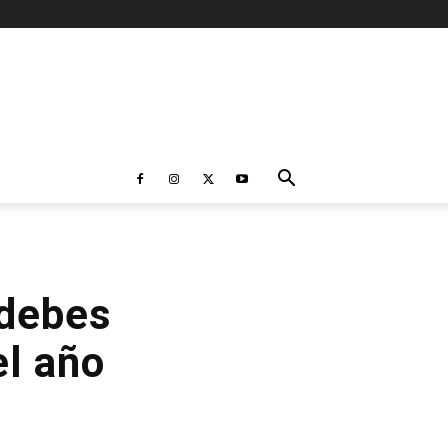
 debes
el año