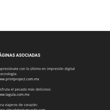
ÁGINAS ASOCIADAS
presiónate con lo último en impresión digital
tecnología:
ww.printproject.com.mx
sfruta el pecado más delicioso:
ww.lagula.com.mx
ra viajeros de corazón:
ww.almadetrotamundo.com