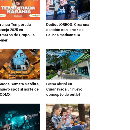
rranca Temporada
DedicatOREOS: Crea una
ranja 2025 en
canción con la voz de
rmatos de Grupo La
Belinda mediante IA
omer
noce Samara Satélite,
Gicsa abrirá en
 nuevo spot al norte de
Cuernavaca un nuevo
a CDMX
concepto de outlet