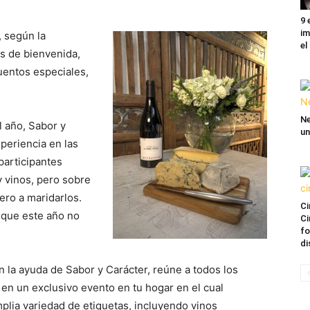
9 
im
, según la
el
s de bienvenida,
cuentos especiales,
Ne
el año, Sabor y
un
xperiencia en las
participantes
 vinos, pero sobre
ro a maridarlos.
Ci
o que este año no
Ci
fo
di
n la ayuda de Sabor y Carácter, reúne a todos los
n un exclusivo evento en tu hogar en el cual
plia variedad de etiquetas, incluyendo vinos