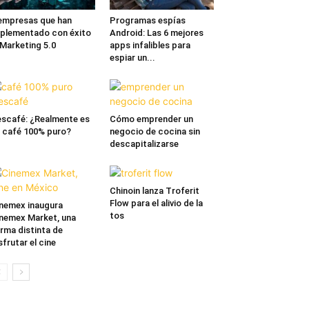
empresas que han
Programas espías
plementado con éxito
Android: Las 6 mejores
 Marketing 5.0
apps infalibles para
espiar un...
scafé: ¿Realmente es
Cómo emprender un
 café 100% puro?
negocio de cocina sin
descapitalizarse
Chinoin lanza Troferit
Flow para el alivio de la
nemex inaugura
tos
nemex Market, una
rma distinta de
sfrutar el cine