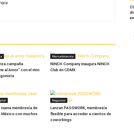
yngcp
Cl
di
en
ia
Mercadotecnia
 lanza campaña
NINCH Company inaugura NINCH
ne al Amor” con el vino
Club en CDMX
gonista
ital
Negocios
a nueva membresía de
Lanzan PASSWORK, membresía
 a México con muchos
flexible para acceder a cientos de
coworkings