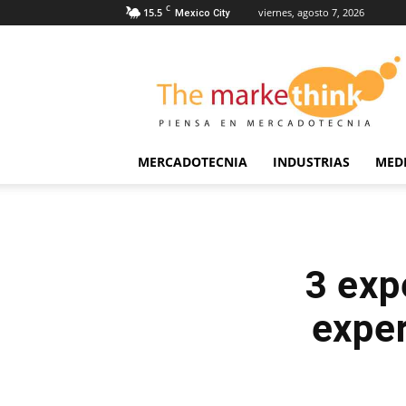
C
15.5
viernes, agosto 7, 2026
Mexico City
The
Markethink
MERCADOTECNIA
INDUSTRIAS
MED
3 exp
exper