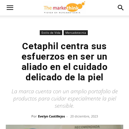
Estilo de Vida
Mercadotecnia
Cetaphil centra sus
esfuerzos en ser un
aliado en el cuidado
delicado de la piel
La marca cuenta con un amplio portafolio de
productos para cuidar especialmente la piel
sensible.
Por
Evelyn Castillejos
-
20 diciembre, 2023