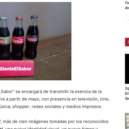
fo
di
Sp
l Sabor
” se encargará de transmitir la esencia de la
Dí
ire a partir de mayo, con presencia en televisión, cine,
fi
música,
shopper
, redes sociales y medios impresos.
TV, más de cien imágenes tomadas por los reconocidos
ci
, una nueva identidad visual, un nuevo himno y