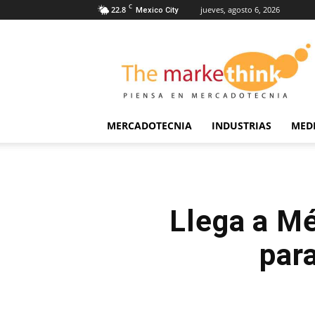
C
22.8
jueves, agosto 6, 2026
Mexico City
The
Markethink
MERCADOTECNIA
INDUSTRIAS
MED
Llega a Mé
par