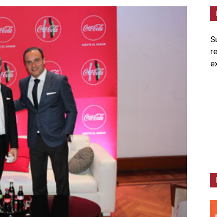
S
r
e