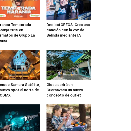
rranca Temporada
DedicatOREOS: Crea una
ranja 2025 en
canción con la voz de
rmatos de Grupo La
Belinda mediante IA
omer
noce Samara Satélite,
Gicsa abrirá en
 nuevo spot al norte de
Cuernavaca un nuevo
a CDMX
concepto de outlet