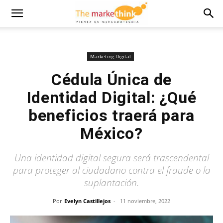
Marketing Digital
Cédula Única de
Identidad Digital: ¿Qué
beneficios traerá para
México?
Una identidad digital segura será trascendental
para proteger al ciudadano contra el fraude o la
suplantación.
Por
Evelyn Castillejos
-
11 noviembre, 2022