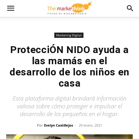
Marketing Digital
ProtecciÓN NIDO ayuda a
las mamás en el
desarrollo de los niños en
casa
Esta plataforma digital brindará información
valiosa sobre cómo proteger e impulsar el
desarrollo de los pequeños en el hogar.
Por
Evelyn Castillejos
-
29 enero, 2021