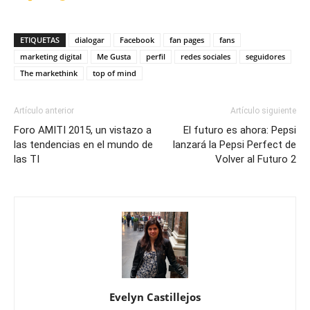
ETIQUETAS
dialogar
Facebook
fan pages
fans
marketing digital
Me Gusta
perfil
redes sociales
seguidores
The markethink
top of mind
Artículo anterior
Artículo siguiente
Foro AMITI 2015, un vistazo a
El futuro es ahora: Pepsi
las tendencias en el mundo de
lanzará la Pepsi Perfect de
las TI
Volver al Futuro 2
Evelyn Castillejos