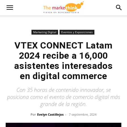
Marketing Digital
Eventos y Exposiciones
VTEX CONNECT Latam
2024 recibe a 16,000
asistentes interesados
en digital commerce
Con 35 horas de contenido innovador, se
posiciona como el evento de comercio digital más
grande de la región.
Por
Evelyn Castillejos
-
7 septiembre, 2024