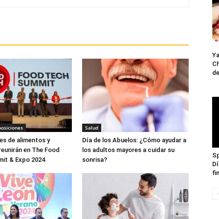
Ya
Ch
de
posiciones
Salud
es de alimentos y
Día de los Abuelos: ¿Cómo ayudar a
reunirán en The Food
los adultos mayores a cuidar su
Sp
mit & Expo 2024
sonrisa?
Dí
fi