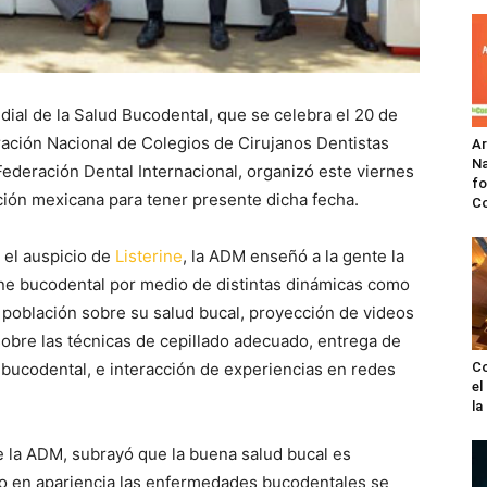
ial de la Salud Bucodental, que se celebra el 20 de
ación Nacional de Colegios de Cirujanos Dentistas
A
Na
 Federación Dental Internacional, organizó este viernes
fo
ación mexicana para tener presente dicha fecha.
C
y el auspicio de
Listerine
, la ADM enseñó a la gente la
ene bucodental por medio de distintas dinámicas como
 población sobre su salud bucal, proyección de videos
sobre las técnicas de cepillado adecuado, entrega de
 bucodental, e interacción de experiencias en redes
Co
el
l
 la ADM, subrayó que la buena salud bucal es
do en apariencia las enfermedades bucodentales se