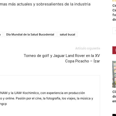
mas más actuales y sobresalientes de la industria
Ci
Ci
fo
di
a
Día Mundial de la Salud Bucodental
salud bucal
Artículo siguiente
Torneo de golf y Jaguar Land Rover en la XV
Copa Picacho – Ízar
Cl
NAM y la UAM-Xochimilco, con experiencia en producción
di
 y online. Pasión por el cine, la fotografía, los viajes, la música y
en
yngcp