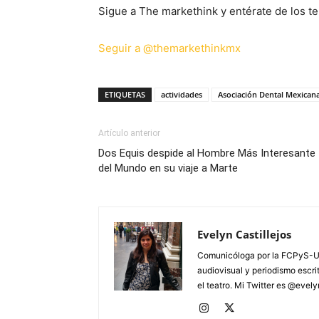
Sigue a The markethink y entérate de los te
Seguir a @themarkethinkmx
ETIQUETAS
actividades
Asociación Dental Mexican
Artículo anterior
Dos Equis despide al Hombre Más Interesante
del Mundo en su viaje a Marte
Evelyn Castillejos
Comunicóloga por la FCPyS-U
audiovisual y periodismo escrito
el teatro. Mi Twitter es @evel