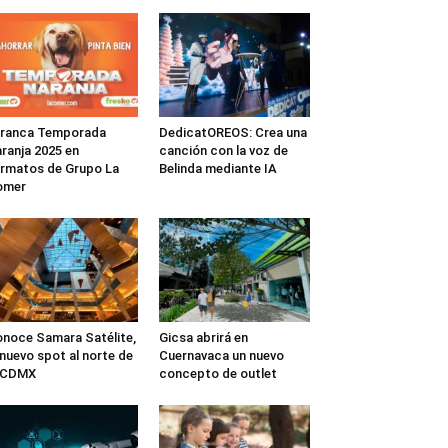
rranca Temporada
DedicatOREOS: Crea una
ranja 2025 en
canción con la voz de
rmatos de Grupo La
Belinda mediante IA
omer
noce Samara Satélite,
Gicsa abrirá en
 nuevo spot al norte de
Cuernavaca un nuevo
a CDMX
concepto de outlet