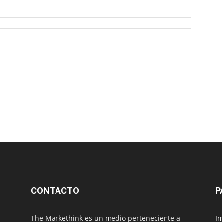
CONTACTO
P
The Markethink es un medio perteneciente a
Im