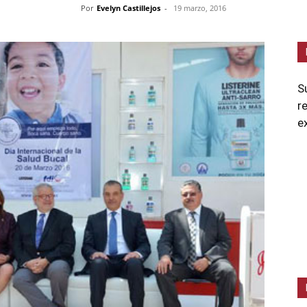
Por
Evelyn Castillejos
-
19 marzo, 2016
S
r
e