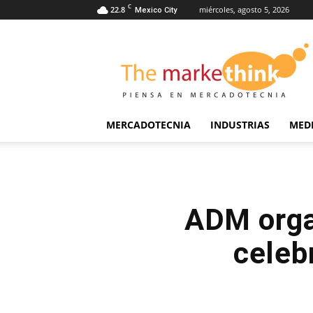
C
22.8
miércoles, agosto 5, 2026
Mexico City
The
Markethink
MERCADOTECNIA
INDUSTRIAS
MED
ADM organ
celeb