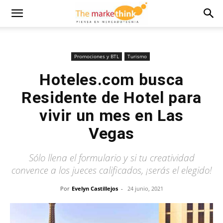
Promociones y BTL
Turismo
Hoteles.com busca
Residente de Hotel para
vivir un mes en Las
Vegas
Sólo llena el formulario y si tu creatividad
convence a los jueces calificados, ¡serás el elegido!
Por
Evelyn Castillejos
-
24 junio, 2021