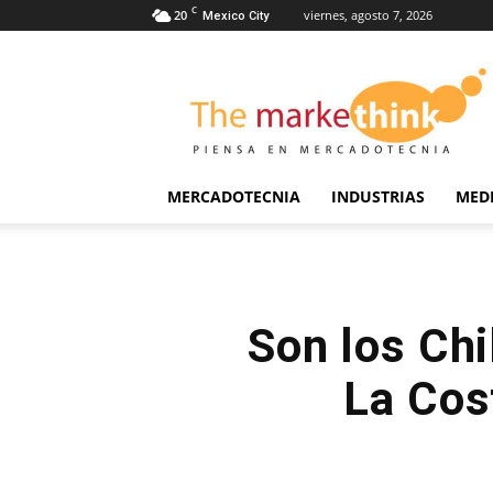
C
20
viernes, agosto 7, 2026
Mexico City
The
Markethink
MERCADOTECNIA
INDUSTRIAS
MED
Son los Chi
La Cos