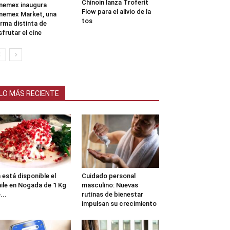
Chinoin lanza Troferit
nemex inaugura
Flow para el alivio de la
nemex Market, una
tos
rma distinta de
sfrutar el cine
LO MÁS RECIENTE
 está disponible el
Cuidado personal
ile en Nogada de 1 Kg
masculino: Nuevas
...
rutinas de bienestar
impulsan su crecimiento