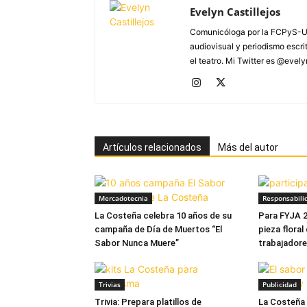
Evelyn Castillejos
Comunicóloga por la FCPyS-U
audiovisual y periodismo escrito
el teatro. Mi Twitter es @evel
Artículos relacionados
Más del autor
Mercadotecnia
Responsabili
La Costeña celebra 10 años de su
Para FYJA 
campaña de Día de Muertos “El
pieza floral
Sabor Nunca Muere”
trabajador
Trivias
Publicidad
Trivia: Prepara platillos de
La Costeña 