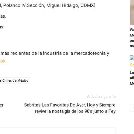
31, Polanco IV Sección, Miguel Hidalgo, CDMX)
as.
as.
Wa
Mé
en
me
más recientes de la industria de la mercadotecnia y
Tok
.
Lu
añ
s Chiles de México
Mé
Artículo siguiente
er
Sabritas Las Favoritas De Ayer, Hoy y Siempre
revive la nostalgia de los 90’s junto a Fey