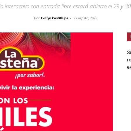
o interactivo con entrada libre estará abierto el 29 y 3
Por
Evelyn Castillejos
-
27 agosto, 2025
S
r
e