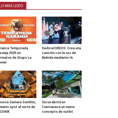
LO MÁS LEIDO
rranca Temporada
DedicatOREOS: Crea una
ranja 2025 en
canción con la voz de
rmatos de Grupo La
Belinda mediante IA
omer
noce Samara Satélite,
Gicsa abrirá en
 nuevo spot al norte de
Cuernavaca un nuevo
a CDMX
concepto de outlet