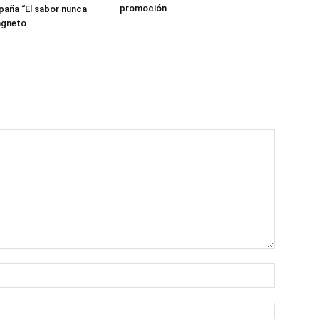
promoción
aña “El sabor nunca
agneto