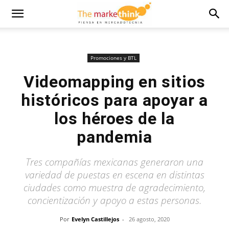
Promociones y BTL
Videomapping en sitios
históricos para apoyar a
los héroes de la
pandemia
Tres compañías mexicanas generaron una
variedad de puestas en escena en distintas
ciudades como muestra de agradecimiento,
concientización y apoyo a estas personas.
Por
Evelyn Castillejos
-
26 agosto, 2020