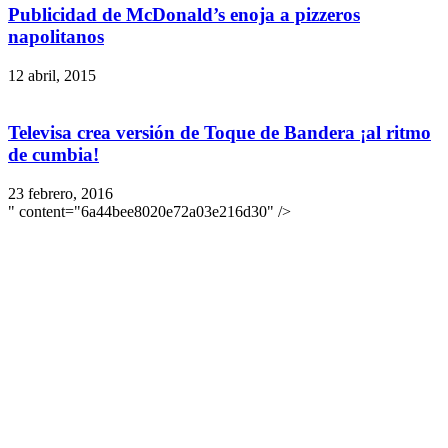
Publicidad de McDonald’s enoja a pizzeros
napolitanos
12 abril, 2015
Televisa crea versión de Toque de Bandera ¡al ritmo
de cumbia!
23 febrero, 2016
" content="6a44bee8020e72a03e216d30" />