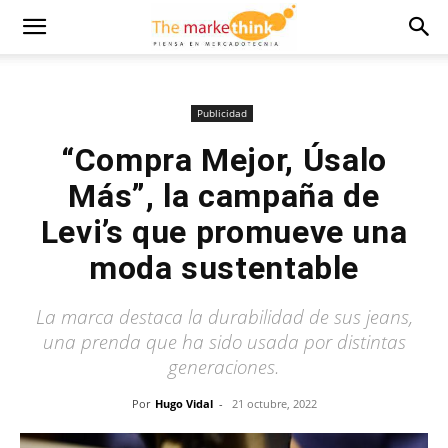
Publicidad
“Compra Mejor, Úsalo
Más”, la campaña de
Levi’s que promueve una
moda sustentable
La marca destaca la durabilidad de sus jeans,
una prenda que ha sido usada por distintas
generaciones.
Por
Hugo Vidal
-
21 octubre, 2022