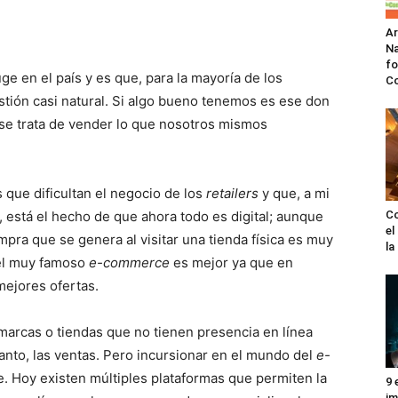
A
Na
fo
e en el país y es que, para la mayoría de los
C
tión casi natural. Si algo bueno tenemos es ese don
 se trata de vender lo que nosotros mismos
s que dificultan el negocio de los
retailers
y que, a mi
 está el hecho de que ahora todo es digital; aunque
Co
el
pra que se genera al visitar una tienda física es muy
l
 el muy famoso
e-commerce
es mejor ya que en
mejores ofertas.
 marcas o tiendas que no tienen presencia en línea
tanto, las ventas. Pero incursionar en el mundo del
e-
e. Hoy existen múltiples plataformas que permiten la
9 
im