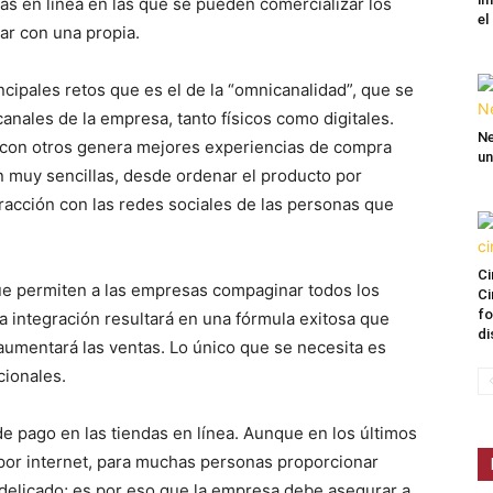
das en línea en las que se pueden comercializar los
el
ar con una propia.
incipales retos que es el de la “omnicanalidad”, que se
canales de la empresa, tanto físicos como digitales.
Ne
 con otros genera mejores experiencias de compra
un
on muy sencillas, desde ordenar el producto por
eracción con las redes sociales de las personas que
Ci
ue permiten a las empresas compaginar todos los
Ci
fo
a integración resultará en una fórmula exitosa que
di
s, aumentará las ventas. Lo único que se necesita es
cionales.
e pago en las tiendas en línea. Aunque en los últimos
por internet, para muchas personas proporcionar
delicado; es por eso que la empresa debe asegurar a