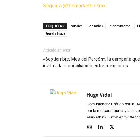
Seguir a @themarkethinkmx
ETIQUETAS
canales
desafíos
e-commerce
E
tienda física
Artículo anterior
«Septiembre, Mes del Perdón», la campaña que
invita a la reconciliación entre mexicanos
Hugo Vidal
Comunicador Gráfico por la UA
por la mercadotecnia y las nue
Markethink. Estoy en twitter