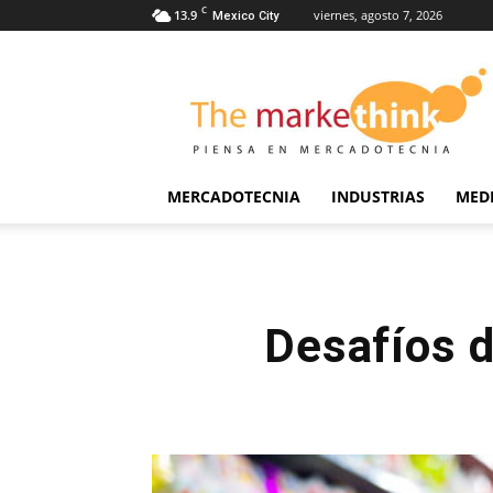
C
13.9
viernes, agosto 7, 2026
Mexico City
The
Markethink
MERCADOTECNIA
INDUSTRIAS
MED
Desafíos d