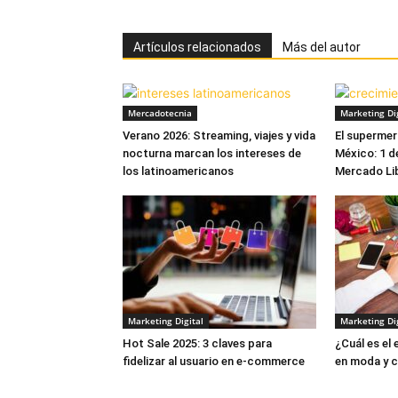
Artículos relacionados
Más del autor
Mercadotecnia
Marketing Dig
Verano 2026: Streaming, viajes y vida
El supermer
nocturna marcan los intereses de
México: 1 d
los latinoamericanos
Mercado Li
Marketing Digital
Marketing Dig
Hot Sale 2025: 3 claves para
¿Cuál es el
fidelizar al usuario en e-commerce
en moda y c