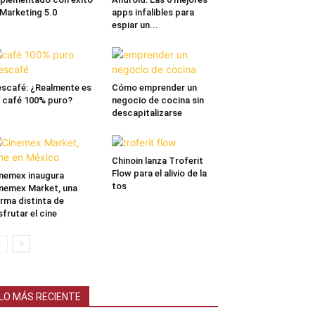
 Marketing 5.0
apps infalibles para
espiar un...
scafé: ¿Realmente es
Cómo emprender un
 café 100% puro?
negocio de cocina sin
descapitalizarse
Chinoin lanza Troferit
Flow para el alivio de la
nemex inaugura
tos
nemex Market, una
rma distinta de
sfrutar el cine
LO MÁS RECIENTE