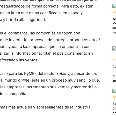
 resguardados de forma correcta. Para esto, existen
s en línea que están certificadas en el uso y
Wa
a y brinda alta seguridad.
Mé
en
del
e-commerce
, las compañías se topan con
me
ad de inventario, procesos de entrega, productos
out of
uede ayudar a las empresas que se encuentran con
ralizar la información facilitan el posicionamiento en
forzando las ventas.
Cu
ma
 paso para las PyMEs del sector
retail
y, a pesar de los
ru
n al mundo
online
, este es un proceso muy sencillo que,
im
e las empresas incrementen sus ventas y mantendrá a
de la compañía.
Sp
mas más actuales y sobresalientes de la industria
Dí
fi