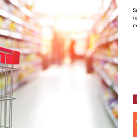
S
r
e