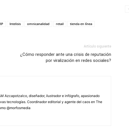
RP
Intelisis
omnicanalidad
retail
tienda en línea
Artículo siguiente
¿Cómo responder ante una crisis de reputación
por viralización en redes sociales?
M Azcapotzalco, diseñador, ilustrador e infógrafo, apasionado
vas tecnologías. Coordinador editorial y agente del caos en The
 como @morfosmedia