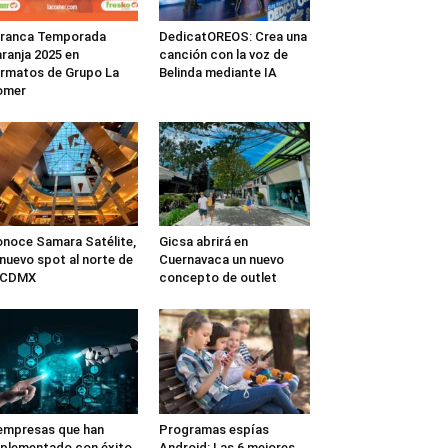
rranca Temporada
DedicatOREOS: Crea una
ranja 2025 en
canción con la voz de
rmatos de Grupo La
Belinda mediante IA
omer
noce Samara Satélite,
Gicsa abrirá en
 nuevo spot al norte de
Cuernavaca un nuevo
a CDMX
concepto de outlet
empresas que han
Programas espías
plementado con éxito
Android: Las 6 mejores