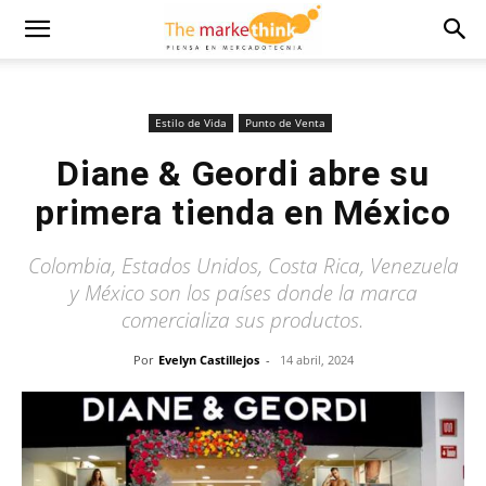
Estilo de Vida
Punto de Venta
Diane & Geordi abre su
primera tienda en México
Colombia, Estados Unidos, Costa Rica, Venezuela
y México son los países donde la marca
comercializa sus productos.
Por
Evelyn Castillejos
-
14 abril, 2024